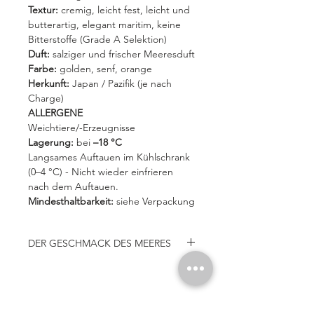
Textur:
cremig, leicht fest, leicht und
butterartig, elegant maritim, keine
Bitterstoffe (Grade A Selektion)
Duft:
salziger und frischer Meeresduft
Farbe:
golden, senf, orange
Herkunft:
Japan / Pazifik (je nach
Charge)
ALLERGENE
Weichtiere/-Erzeugnisse
Lagerung:
bei
–18 °C
Langsames Auftauen im Kühlschrank
(0–4 °C) - Nicht wieder einfrieren
nach dem Auftauen.
Mindesthaltbarkeit:
siehe Verpackung
DER GESCHMACK DES MEERES
OHNE FARBSTOFFE - OHNE
KONSERVIERUNGSSTOFFE -
OHNE KÜNSTLICHE AROMEN
ODER BEVORZUGEN SIE FRISCHE