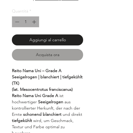
Quantità
*
Aggiungi al carrello
Acquista ora
Reito Nama Uni – Grade A
Seeigelrogen | blanchiert | tiefgekühlt
(TK)
(lat. Mesocentrotus franciscanus)
Reito Nama Uni Grade A
ist
hochwertiger
Seeigelrogen
aus
kontrollierter Herkunft, der nach der
Ernte
schonend blanchiert
und direkt
tiefgekühlt
wird, um Geschmack,
Textur und Farbe optimal zu