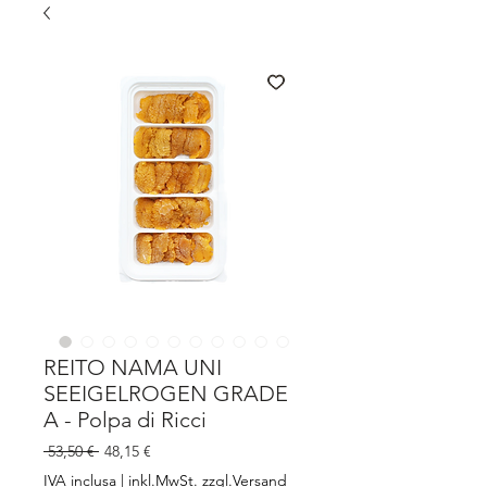
REITO NAMA UNI
SEEIGELROGEN GRADE
A - Polpa di Ricci
Prezzo
Prezzo
 53,50 € 
48,15 €
regolare
scontato
IVA inclusa
|
inkl.MwSt. zzgl.Versand