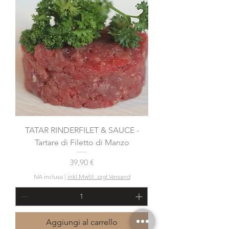
TATAR RINDERFILET & SAUCE -
Tartare di Filetto di Manzo
Prezzo
39,90 €
IVA inclusa
|
inkl.MwSt. zzgl.Versand
Aggiungi al carrello