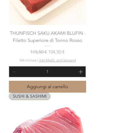
THUNFISCH SAKU AKAMI BLUFIN -
Filetto Superiore di Tonno Rosso
Prezzo regolare
Prezzo scontato
115,50 €
104,50 €
IVA inclusa
|
inkl.MwSt. zzgl.Versand
Aggiungi al carrello
SUSHI & SASHIMI