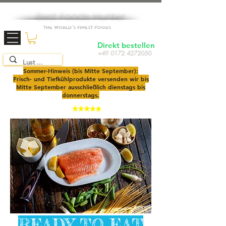
Best Foods Hunter
The World's Finest Foods
Direkt bestellen
+49 0172 4272050
TOP SEAFOOD
SHOP
2025
Sommer-Hinweis (bis Mitte September):
Frisch- und Tiefkühlprodukte versenden wir bis
Mitte September ausschließlich dienstags bis
donnerstags.
4,9
READY TO EAT