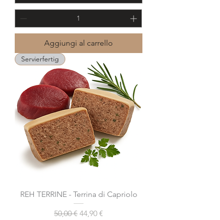
Aggiungi al carrello
Servierfertig
REH TERRINE - Terrina di Capriolo
Prezzo regolare
Prezzo scontato
50,00 €
44,90 €