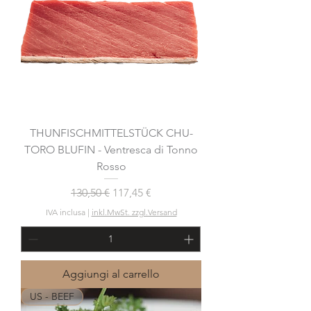
THUNFISCHMITTELSTÜCK CHU-
TORO BLUFIN - Ventresca di Tonno
Rosso
Prezzo regolare
Prezzo scontato
130,50 €
117,45 €
IVA inclusa
|
inkl.MwSt. zzgl.Versand
Aggiungi al carrello
US - BEEF