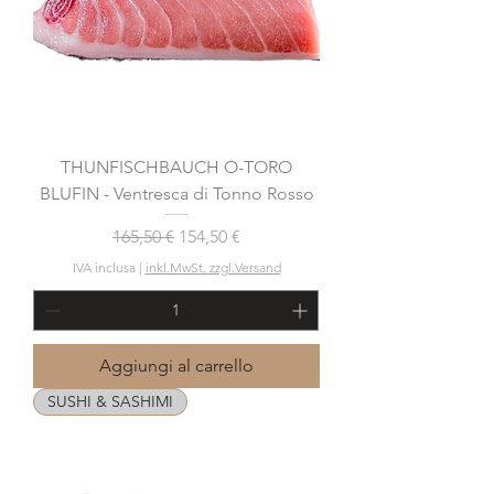
THUNFISCHBAUCH O-TORO
BLUFIN - Ventresca di Tonno Rosso
Prezzo regolare
Prezzo scontato
165,50 €
154,50 €
IVA inclusa
|
inkl.MwSt. zzgl.Versand
Aggiungi al carrello
SUSHI & SASHIMI