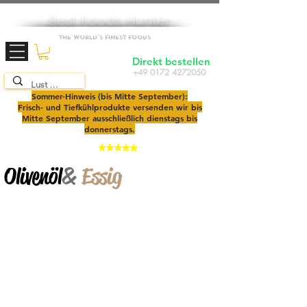
Best Foods Hunter
The World's Finest Foods
Direkt bestellen
+49 0172 4272050
TOP SEAFOOD
SHOP
2025
Sommer-Hinweis (bis Mitte September):
Frisch- und Tiefkühlprodukte versenden wir bis
Mitte September ausschließlich dienstags bis
donnerstags.
4,9
Olivenöl
&
Essig