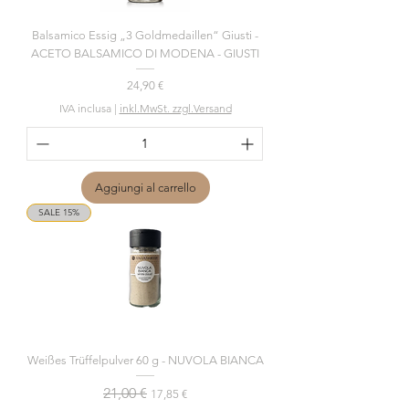
Balsamico Essig „3 Goldmedaillen“ Giusti -
ACETO BALSAMICO DI MODENA - GIUSTI
Prezzo
24,90 €
IVA inclusa
|
inkl.MwSt. zzgl.Versand
Aggiungi al carrello
SALE 15%
Weißes Trüffelpulver 60 g - NUVOLA BIANCA
Prezzo regolare
21,00 €
Prezzo scontato
17,85 €