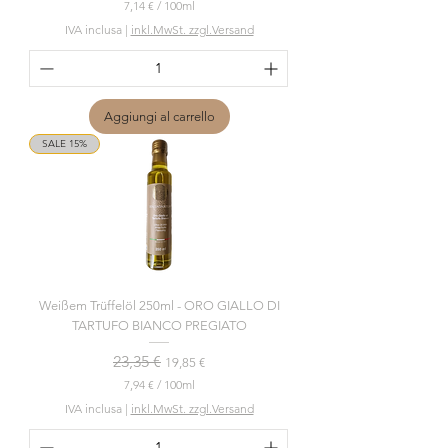
7,14 €
/
100ml
7
IVA inclusa
|
inkl.MwSt. zzgl.Versand
,
1
4
€
Aggiungi al carrello
p
e
SALE 15%
r
1
0
0
M
i
l
l
i
l
Weißem Trüffelöl 250ml - ORO GIALLO DI
i
t
TARTUFO BIANCO PREGIATO
r
i
Prezzo regolare
23,35 €
Prezzo scontato
19,85 €
7,94 €
/
100ml
7
IVA inclusa
|
inkl.MwSt. zzgl.Versand
,
9