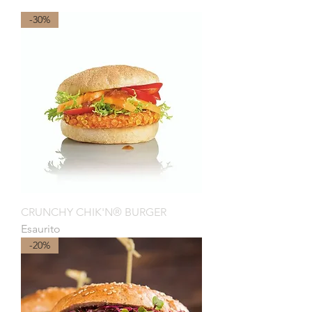
-30%
CRUNCHY CHIK'N® BURGER
Esaurito
-20%