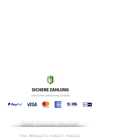
Deine Daten werden verschlüsselt
übertragen.
KEIN MINDESTBESTELLWERT
3.
4. SCHNELLE LIEFERUNG
DHL & GO! Express & Logistics
Individuelle Lieferzeitfenster​
5. VIELFÄLTIGE
ZAHLUNGSMÖGLICHKEITEN
Kauf auf Rechnung möglich
Best Foods Hunter
The World's Finest Foods