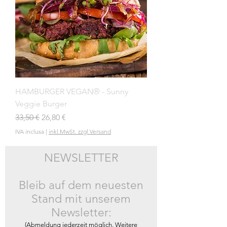
HAMBURGER VEGAN® - Sunny
Veggie Burger
Prezzo regolare
Prezzo scontato
33,50 €
26,80 €
IVA inclusa
|
inkl.MwSt. zzgl.Versand
NEWSLETTER
Bleib auf dem neuesten
Stand mit unserem
Newsletter:
(Abmeldung jederzeit möglich. Weitere