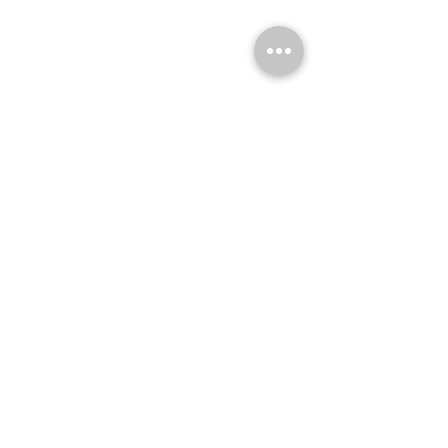
QUALITÄT &
NACHHALTIGKEIT
Unsere Geschichte
Foods Hunter