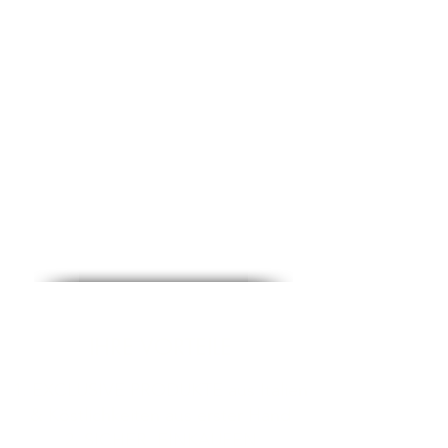
FRAGEN
Wir sind für Sie da
Sie haben eine Frage oder möchten sich
beraten lassen?
+49 1724272050
WhatsApp
(Montag bis Freitag: von 9.00 bis 18:00 Uhr)
bestfoodshunter@gmail.com
Für Lob, Anregungen oder Kritik nutzen Sie
unser
KONTAKTFORMULAR
IHRE VORTEILE
1. EXCLUSIVE PRODUKTE aus Italien
& Köstlichkeiten aus erster Hand
2. SICHER EINKAUFEN