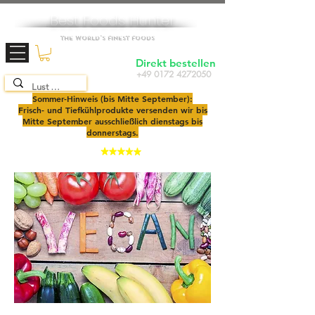
Best Foods Hunter
The World's Finest Foods
Direkt bestellen
+49 0172 4272050
TOP SEAFOOD
SHOP
2025
Sommer-Hinweis (bis Mitte September):
Frisch- und Tiefkühlprodukte versenden wir bis
Mitte September ausschließlich dienstags bis
donnerstags.
4,9