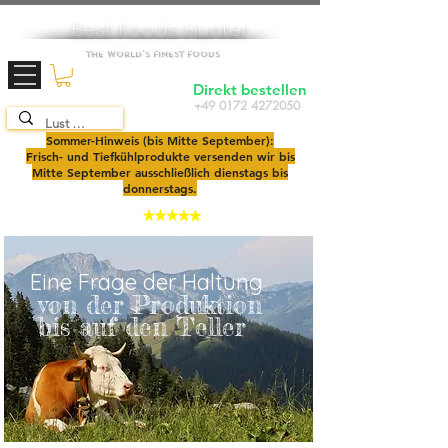
Best Foods Hunter
The World's Finest Foods
Direkt bestellen
+49 0172 4272050
TOP SEAFOOD
SHOP
2025
Sommer-Hinweis (bis Mitte September):
Frisch- und Tiefkühlprodukte versenden wir bis
Mitte September ausschließlich dienstags bis
donnerstags.
4,9
Eine Frage der Haltung
von der Produktion
bis auf den Teller