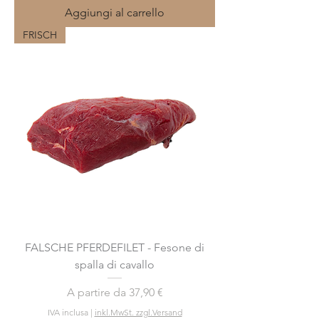
Aggiungi al carrello
FRISCH
FALSCHE PFERDEFILET - Fesone di
spalla di cavallo
Prezzo scontato
A partire da
37,90 €
IVA inclusa
|
inkl.MwSt. zzgl.Versand