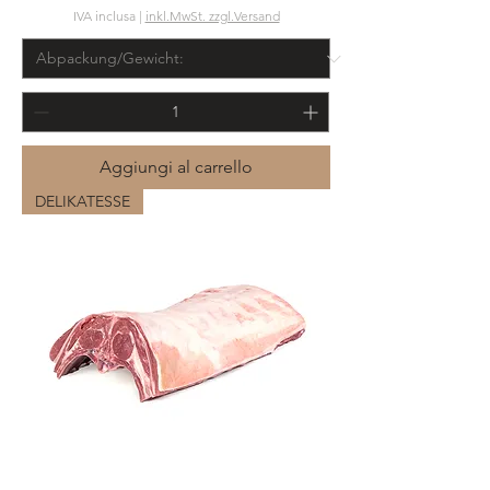
IVA inclusa
|
inkl.MwSt. zzgl.Versand
Aggiungi al carrello
DELIKATESSE