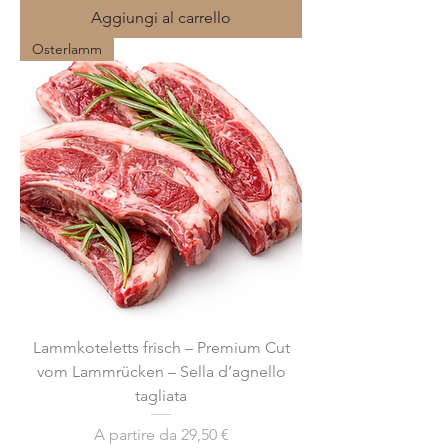
Aggiungi al carrello
Osterlamm
Lammkoteletts frisch – Premium Cut
vom Lammrücken – Sella d’agnello
tagliata
Prezzo scontato
A partire da
29,50 €