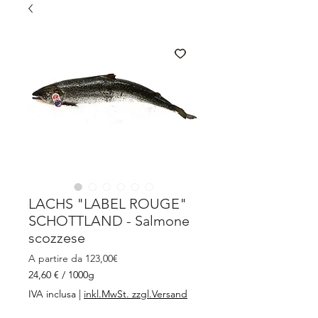
LACHS "LABEL ROUGE"
SCHOTTLAND - Salmone
scozzese
Prezzo
A partire da
123,00€
scontato
24,60 €
/
1000g
24,60 €
IVA inclusa
|
inkl.MwSt. zzgl.Versand
ogni
1000