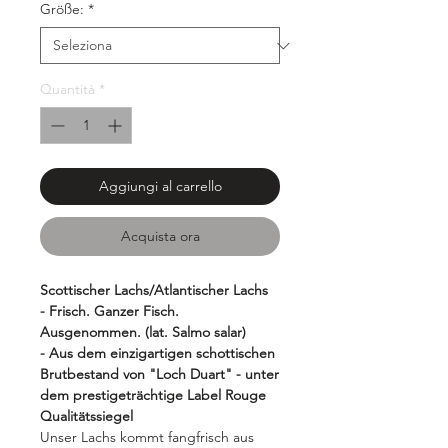
Größe:
*
Grammi
Quantità
*
Aggiungi al carrello
Acquista ora
Scottischer Lachs/Atlantischer Lachs
- Frisch. Ganzer Fisch.
Ausgenommen. (lat. Salmo salar)
- Aus dem einzigartigen schottischen
Brutbestand von "Loch Duart" - unter
dem prestigeträchtige Label Rouge
Qualitätssiegel
Unser Lachs kommt fangfrisch aus