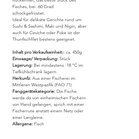
Rückenfilet, das beste Stück des
Fisches, bei -60 Grad
schockgefrostet.
Ideal für delikate Gerichte rund um
Sushi & Sashimi, Maki und Nigiri, aber
auch für Ceviche oder Poke ist der
Thunfischfilet bestens geeignet.
Inhalt pro Verkaufseinheit::
ca. 450g
Einwaage/ Verpackung:
Stück
Lagerung:
Bei mindestens -18 °C im
Tiefkühlschrank lagern.
Herkunfz:
Aus einer Fischerei im
Mittleren Westpazifik (FAO 71)
Fanggerätekategorie:
Die Fische
werde da von einheimischen Fischern
von Hand gefangen, sprich mit einer
Fischerrute anstatt einem Netz oder
einer Langleine.
Allergene:
Fisch