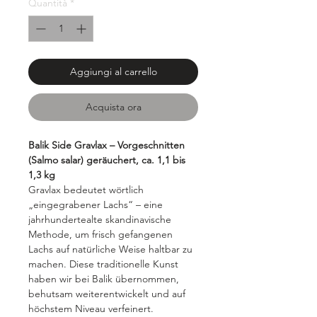
Quantità
*
Grammi
Aggiungi al carrello
Acquista ora
Balik Side Gravlax – Vorgeschnitten
(Salmo salar) geräuchert, ca. 1,1 bis
1,3 kg
Gravlax bedeutet wörtlich
„eingegrabener Lachs“ – eine
jahrhundertealte skandinavische
Methode, um frisch gefangenen
Lachs auf natürliche Weise haltbar zu
machen. Diese traditionelle Kunst
haben wir bei Balik übernommen,
behutsam weiterentwickelt und auf
höchstem Niveau verfeinert.