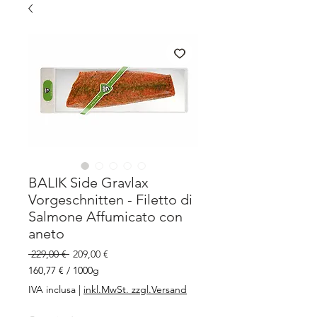
BALIK Side Gravlax
Vorgeschnitten - Filetto di
Salmone Affumicato con
aneto
Prezzo
Prezzo
 229,00 € 
209,00 €
regolare
scontato
160,77 €
/
1000g
160,77 €
IVA inclusa
|
inkl.MwSt. zzgl.Versand
ogni
1000