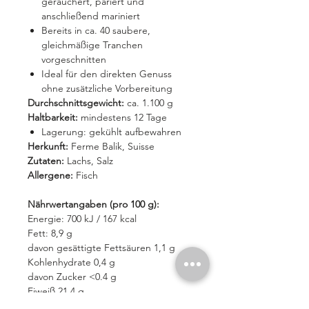
geräuchert, pariert und
anschließend mariniert
Bereits in ca. 40 saubere,
gleichmäßige Tranchen
vorgeschnitten
Ideal für den direkten Genuss
ohne zusätzliche Vorbereitung
Durchschnittsgewicht:
ca. 1.100 g
Haltbarkeit:
mindestens 12 Tage
Lagerung: gekühlt aufbewahren
Herkunft:
Ferme Balik, Suisse
Zutaten:
Lachs, Salz
Allergene:
Fisch
Nährwertangaben (pro 100 g):
Energie: 700 kJ / 167 kcal
Fett: 8,9 g
davon gesättigte Fettsäuren 1,1 g
Kohlenhydrate 0,4 g
davon Zucker <0.4 g
Eiweiß 21,4 g
Salz 1,3 g