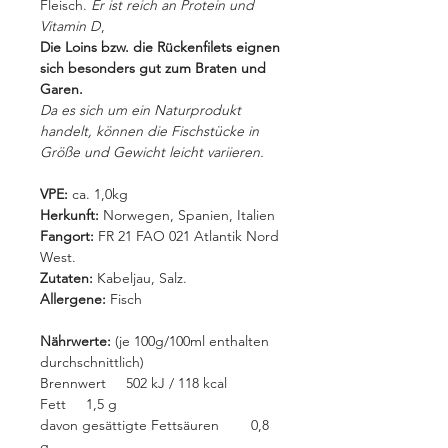
Fleisch.
Er ist reich an Protein und
Vitamin D
,
Die Loins bzw. die Rückenfilets eignen
sich besonders gut zum Braten und
Garen.
Da es sich um ein Naturprodukt
handelt, können die Fischstücke in
Größe und Gewicht leicht variieren.
VPE:
ca. 1,0kg
Herkunft:
Norwegen, Spanien, Italien
Fangort:
FR 21 FAO 021 Atlantik Nord
West.
Zutaten:
Kabeljau, Salz.
Allergene:
Fisch
Nährwerte:
(je 100g/100ml enthalten
durchschnittlich)
Brennwert 502 kJ / 118 kcal
Fett 1,5 g
davon gesättigte Fettsäuren 0,8
g