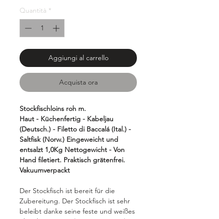
100
Quantità
*
Grammi
Aggiungi al carrello
Acquista ora
Stockfischloins roh m.
Haut - Küchenfertig - Kabeljau
(Deutsch.) - Filetto di Baccalá (Ital.) -
Saltfisk (Norw.) Eingeweicht und
entsalzt 1,0Kg Nettogewicht - Von
Hand filetiert. Praktisch grätenfrei.
Vakuumverpackt
Der Stockfisch ist bereit für die
Zubereitung. Der Stockfisch ist sehr
beleibt danke seine feste und weißes