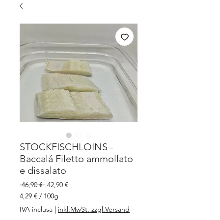
STOCKFISCHLOINS -
Baccalá Filetto ammollato
e dissalato
Prezzo
Prezzo
 46,90 € 
42,90 €
regolare
scontato
4,29 €
/
100g
4,29 €
IVA inclusa
|
inkl.MwSt. zzgl.Versand
ogni