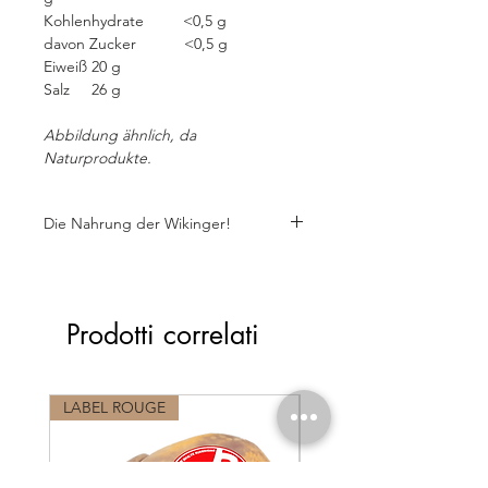
Kohlenhydrate <0,5 g
davon Zucker <0,5 g
Eiweiß 20 g
Salz 26 g
Abbildung ähnlich, da
Naturprodukte.
Die Nahrung der Wikinger!
Prodotti correlati
LABEL ROUGE
LABEL ROUGE