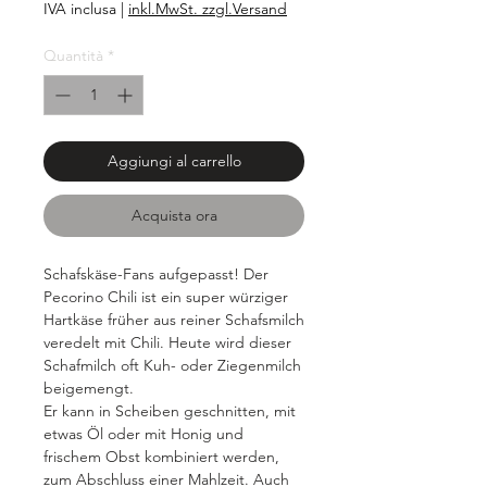
2,49 €
IVA inclusa
|
inkl.MwSt. zzgl.Versand
ogni
100
Quantità
*
Grammi
Aggiungi al carrello
Acquista ora
Schafskäse-Fans aufgepasst! Der
Pecorino Chili ist ein super würziger
Hartkäse früher aus reiner Schafsmilch
veredelt mit Chili. Heute wird dieser
Schafmilch oft Kuh- oder Ziegenmilch
beigemengt.
Er kann in Scheiben geschnitten, mit
etwas Öl oder mit Honig und
frischem Obst kombiniert werden,
zum Abschluss einer Mahlzeit. Auch