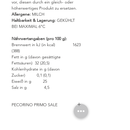
vor, diesen durch ein gleich- oder
höherwertiges Produkt zu ersetzen.
Allergene:
MILCH
Haltbarkeit & Lagerung:
GEKÜHLT
BEI MAXIMAL 6°C
Nährwertangaben (pro 100 g):
Brennwert in kJ (in kcal) 1623
(388)
Fett in g (davon gesättigte
Fettsäuren) 32 (20,5)
Kohlenhydrate in g (davon
Zucker) 0,1 (0,1)
Eiweiß in g 25
Salz in g 4,5
PECORINO PRIMO SALE
Der Primo Sale ist ein typischer Käse
aus Sizilien. Die ersten
Überlieferungen für seine Produktion