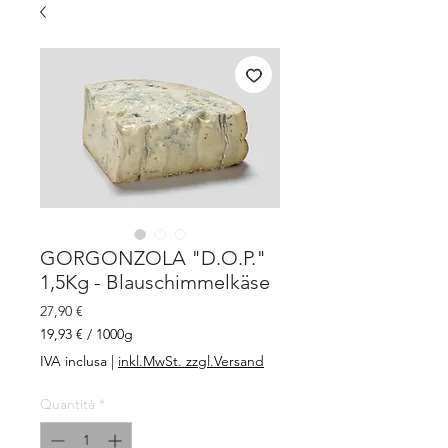
GORGONZOLA "D.O.P."
1,5Kg - Blauschimmelkäse
Prezzo
27,90 €
19,93 €
/
1000g
19,93 €
IVA inclusa
|
inkl.MwSt. zzgl.Versand
ogni
1000
Quantità
*
Grammi