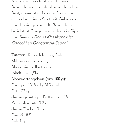
Nachgeschmack ist leicht nussig.
Besonders zu empfehlen zu dunklem
Brot, erwärmt auf einem Steak und
auch über einen Salat mit Walnüssen
und Honig gekrümelt. Besonders
beliebt ist Gorgonzola jedoch in Dips
und Saucen
Der >>Klassiker<< ist
Gnocchi an Gorgonzola-Sauce!
Zutaten:
Kuhmilch, Lab, Salz,
Milchsäurefermente,
Blauschimmelkulturen
Inhalt:
ca.
1,5kg
Nährwertangaben (pro 100 g):
Energie: 1318 kJ / 315 kcal
Fett: 23 g
davon gesättigte Fettsäuren 18 g
Kohlenhydrate 0.2 g
davon Zucker 0.1 g
Eiweiß 18.5
Salz 1 g