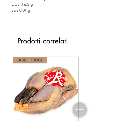
Eiweiß 6,5 g
Salz 0,01 g
Prodotti correlati
LABEL ROUGE
LABEL ROUGE