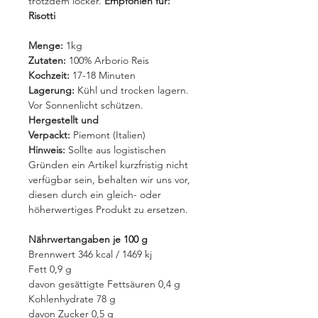
trotzdem locker.
Empfohlen für:
Risotti
Menge:
1k
g
Zutaten:
100% Arborio Reis
Kochzeit:
17-18 Minuten
Lagerung:
Kühl und trocken lagern.
Vor Sonnenlicht schützen.
Hergestellt und
Verpackt:
Piemont (Italien)
Hinweis:
Sollte aus logistischen
Gründen ein Artikel kurzfristig nicht
verfügbar sein, behalten wir uns vor,
diesen durch ein gleich- oder
höherwertiges Produkt zu ersetzen.
Nährwertangaben
je 100 g
Brennwert 346 kcal / 1469 kj
Fett 0,9 g
davon gesättigte Fettsäuren 0,4 g
Kohlenhydrate 78 g
davon Zucker 0,5 g