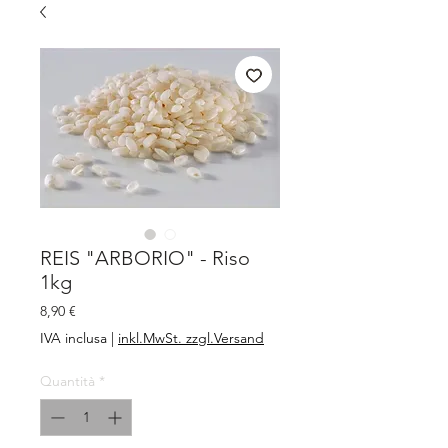
REIS "ARBORIO" - Riso
1kg
Prezzo
8,90 €
IVA inclusa
|
inkl.MwSt. zzgl.Versand
Quantità
*