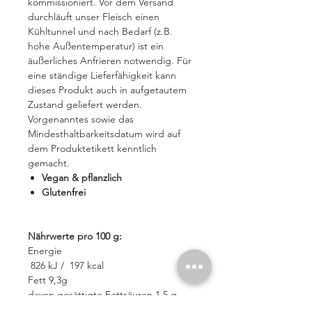
kommissioniert. Vor dem Versand
durchläuft unser Fleisch einen
Kühltunnel und nach Bedarf (z.B.
hohe Außentemperatur) ist ein
äußerliches Anfrieren notwendig. Für
eine ständige Lieferfähigkeit kann
dieses Produkt auch in aufgetautem
Zustand geliefert werden.
Vorgenanntes sowie das
Mindesthaltbarkeitsdatum wird auf
dem Produktetikett kenntlich
gemacht.
Vegan & pflanzlich
Glutenfrei
Nährwerte pro 100 g:
Energie
826 kJ / 197 kcal
Fett 9,3g
davon gesättigte Fettsäuren 1,5 g
Kohlenhydrate 14 g