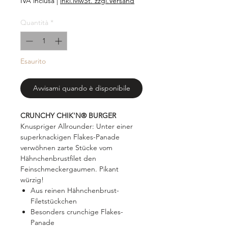
IVA inclusa
|
inkl.MwSt. zzgl.Versand
Quantità
*
Esaurito
Avvisami quando è disponibile
CRUNCHY CHIK'N® BURGER
Knuspriger Allrounder: Unter einer
superknackigen Flakes-Panade
verwöhnen zarte Stücke vom
Hähnchenbrustfilet den
Feinschmeckergaumen. Pikant
würzig!
Aus reinen Hähnchenbrust-
Filetstückchen
Besonders crunchige Flakes-
Panade