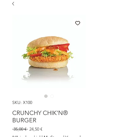
SKU: X100
CRUNCHY CHIK'N®
BURGER
Prezzo
Prezzo
 35,00 € 
24,50 €
regolare
scontato