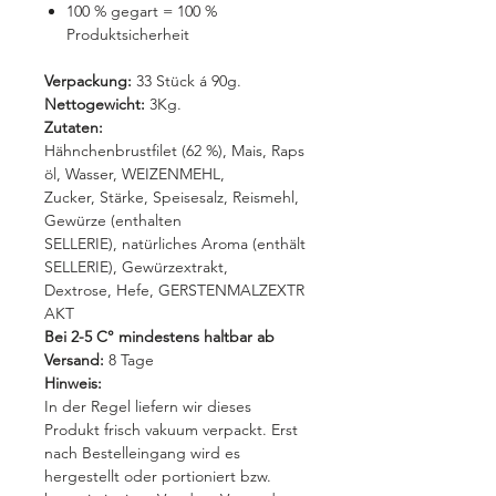
100 % gegart = 100 %
Produktsicherheit
Verpackung:
33 Stück á 90g.
Nettogewicht:
3Kg.
Zutaten:
Hähnchenbrustfilet (62 %), Mais, Raps
öl, Wasser, WEIZENMEHL,
Zucker, Stärke, Speisesalz, Reismehl,
Gewürze (enthalten
SELLERIE), natürliches Aroma (enthält
SELLERIE), Gewürzextrakt,
Dextrose, Hefe, GERSTENMALZEXTR
AKT
Bei 2-5 C° mindestens haltbar ab
Versand:
8 Tage
Hinweis:
In der Regel liefern wir dieses
Produkt frisch vakuum verpackt. Erst
nach Bestelleingang wird es
hergestellt oder portioniert bzw.