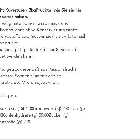
t Kuvertüre - 3kgFrüchte, wie Sie sie nie
rbeitet haben.
t völlig natürlichem Geschmack und
e kommt ganz ohne Konservierungsstoffe
omastoffe aus. Geschmacklich entfaltet sich
onsfrucht.
ie einzigartige Textur dieser Schokolade,
det werden kann.
%, getrocknete Saft aus Passionsfrucht
mulgator Sonnenblumenlecithine.
 Getreide, Milch, Sojabohnen,
C lagern.
ert (Kcal) 584.00Brennwert (Kj) 2.43Fett (g)
00Kohlenhydrate (g) 55.00Zucker (g)
aststoffe (g) 2.30