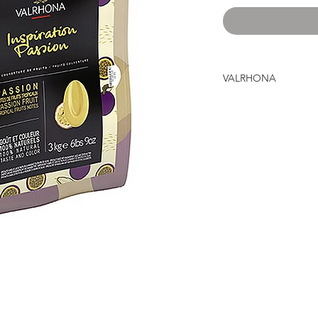
VALRHONA
Seit 1922 kreiert Val
wohl besten Schokola
Köche und Gourmets 
dem Hause Valrhona.
Valrhona Couverture,
französische Schokol
Valrhona, 315 allée 
MERCUROL-VEAUNES 