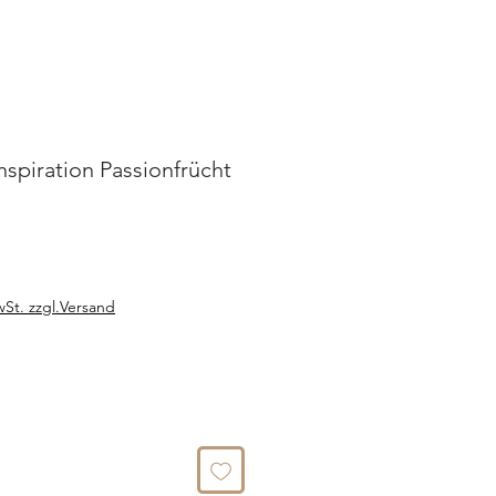
piration Passionfrücht
g
e
wSt. zzgl.Versand