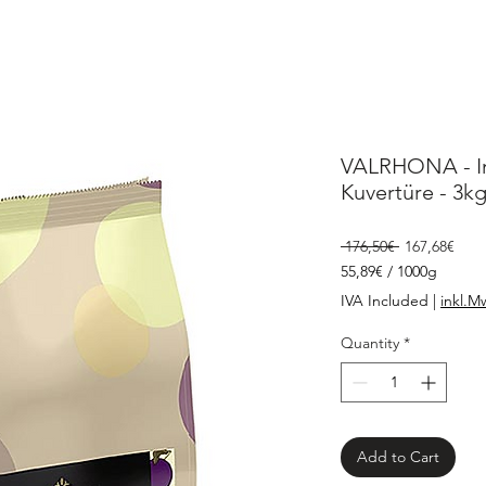
VALRHONA - Ins
Kuvertüre - 3k
Regular
Sale
 176,50€ 
167,68€
Price
Pric
55,89€
/
1000g
55,89€
IVA Included
|
inkl.M
per
1000
Quantity
*
Grams
Add to Cart