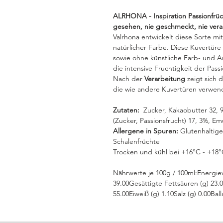
ALRHONA - Inspiration Passionfrüch
gesehen, nie geschmeckt, nie vera
Valrhona entwickelt diese Sorte mi
natürlicher Farbe. Diese Kuvertür
sowie ohne künstliche Farb- und Ar
die intensive Fruchtigkeit der Passi
Nach der
Verarbeitung
zeigt sich d
die wie andere Kuvertüren verwen
Zutaten:
Zucker, Kakaobutter 32, 9
(Zucker, Passionsfrucht) 17, 3%, E
Allergene in Spuren:
Glutenhaltige
Schalenfrüchte
Trocken und kühl bei +16°C - +18°
Nährwerte je 100g / 100ml:Energiew
39.00Gesättigte Fettsäuren (g) 23.
55.00Eiweiß (g) 1.10Salz (g) 0.00Ball