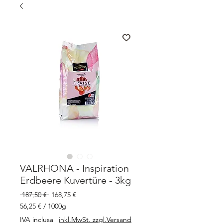
VALRHONA - Inspiration
Erdbeere Kuvertüre - 3kg
Prezzo
Prezzo
 187,50 € 
168,75 €
regolare
scontato
56,25 €
/
1000g
56,25 €
IVA inclusa
|
inkl.MwSt. zzgl.Versand