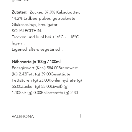
Zutaten:
Zucker, 37,9% Kakaobutter,
14,2% Erdbeerpulver, getrockneter
Glukosesirup, Emulgator:
SOJALECITHIN.
Trocken und kühl bei +16°C - +18°C
lagern.
Eigenschaften: vegetarisch.
Nährwerte je 100g / 100ml:
Energiewert (Kcal) 584.00Brennwert
(Kj) 2.43Fett (g) 39.00Gesättigte
Fettsäuren (g) 23.00Kohlenhydrate (g)
55.00Zucker (g) 55.00Eiweiß (g)
1.10Salz (g) 0.00Ballaststoffe (g) 2.30
VALRHONA
Seit 1922 kreiert Valrhona mit