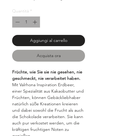
ogni
1000
Quantità
*
Grammi
Aggiungi al carrello
Acquista ora
Früchte, wie Sie sie nie gesehen, nie
geschmeckt, nie verarbeitet haben.
Mit Valrhona Inspiration Erdbeer,
einer Spezialität aus Kakaobutter und
Früchten, können Gebäckliebhaber
natürlich süße Kreationen kreieren
und dabei sowohl die Frucht als auch
die Schokolade verarbeiten. Sie kann
auch pur verkostet werden, um die
kräftigen fruchtigen Noten zu
genießen.