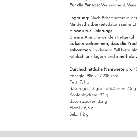
Für die Panade:
Weizenmehl, Wasse
Lagerung:
Nach Erhalt sofort in der
Mindesthaltbarkeitsdatum siehe Et
Hinweis zur Lieferung:
Unsere Arancini werden tiefgekühl
Es kann vorkommen, dass die Produ
ankommen.
In diesem Fall bitte
ni
Kühlschrank lagern und
innerhalb 
Durchschnittliche Nährwerte pro 1
Energie: 986 kJ / 235 kcal
Fett: 7,1 g
davon gesättigte Fettsäuren: 2,5 g
Kohlenhydrate: 32 g
davon Zucker: 3,2 g
Eiweiß: 6,5 g
Salz: 1,2 g