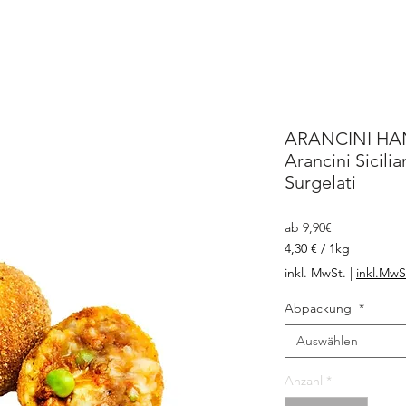
ARANCINI HA
Arancini Sicilia
Surgelati
Sale-
ab
9,90€
Preis
4,30 €
/
1kg
4,30 €
inkl. MwSt.
|
inkl.MwS
pro
1
Abpackung
*
Kilogramm
Auswählen
Anzahl
*