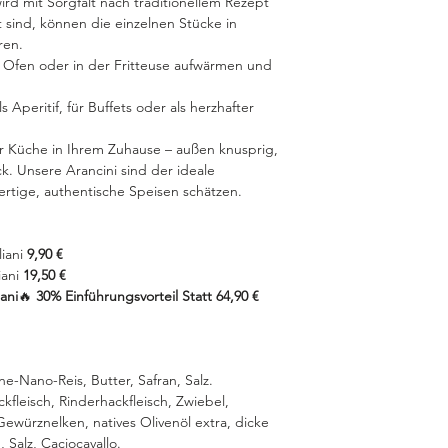
rd mit Sorgfalt nach traditionellem Rezept
 sind, können die einzelnen Stücke in
ren.
 Ofen oder in der Fritteuse aufwärmen und
s Aperitif, für Buffets oder als herzhafter
er Küche in Ihrem Zuhause – außen knusprig,
k. Unsere Arancini sind der ideale
rtige, authentische Speisen schätzen.
liani
9,90 €
iani
19,50 €
iani
🔥
30% Einführungsvorteil Statt 64,90 €
e-Nano-Reis, Butter, Safran, Salz.
fleisch, Rinderhackfleisch, Zwiebel,
 Gewürznelken, natives Olivenöl extra, dicke
Salz, Caciocavallo.