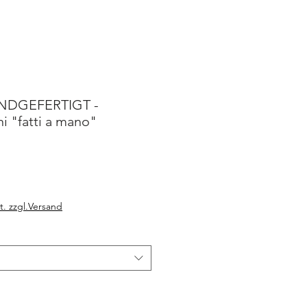
NDGEFERTIGT -
ni "fatti a mano"
t. zzgl.Versand