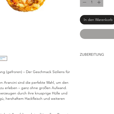
In den Warenkorb
ZUBEREITUNG
Schwierigkeit:
Leicht
ung (gefroren) – Der Geschmack Siziliens für
IM OFEN
: Das Produ
Ofen auf 140 °C vorhe
n Arancini sind die perfekte Wahl, um den
Backpapier legen un
s zu erleben – ganz ohne großen Aufwand.
servieren.
überzeugen durch ihre knusprige Hülle und
IN DER MIKROWELL
gù, herzhaftem Hackfleisch und weiteren
Erwärmen auftauen la
mikrowellengeeignet
ca. 30 Sekunden erhi