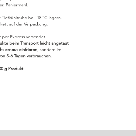
r, Paniermehl.
 Tiefkühltruhe bei -18 °C lagern.
ikett auf der Verpackung.
t per Express versendet.
kte beim Transport leicht angetaut
cht erneut einfrieren
, sondern im
von 5–6 Tagen verbrauchen
.
00 g Produkt: