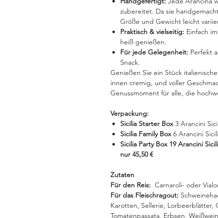
Handgefertigt:
Jede Arancina wi
zubereitet. Da sie handgemacht
Größe und Gewicht leicht variie
Praktisch & vielseitig:
Einfach im
heiß genießen.
Für jede Gelegenheit:
Perfekt al
Snack.
Genießen Sie ein Stück italienisch
innen cremig, und voller Geschmac
Genussmoment für alle, die hochwe
Verpackung:
Sicilia Starter Box
3 Arancini Sici
Sicilia Family Box
6 Arancini Sicil
Sicilia Party Box
19 Arancini Sicil
nur 45,50 €
Zutaten
Für den Reis:
Carnaroli- oder Vialon
Für das Fleischragout:
Schweinehack
Karotten, Sellerie, Lorbeerblätter,
Tomatenpassata, Erbsen, Weißwein, 