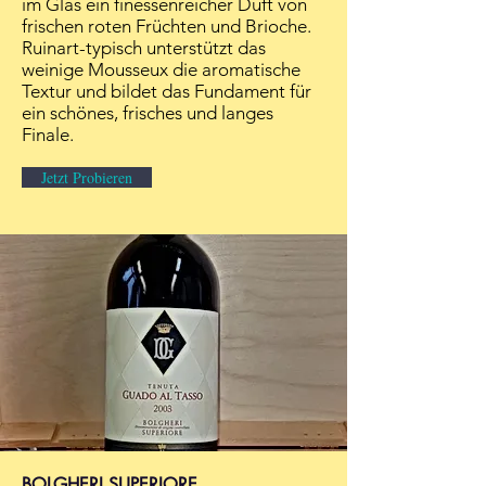
im Glas ein finessenreicher Duft von
frischen roten Früchten und Brioche.
Ruinart-typisch unterstützt das
weinige Mousseux die aromatische
Textur und bildet das Fundament für
ein schönes, frisches und langes
Finale.
Jetzt Probieren
BOLGHERI SUPERIORE