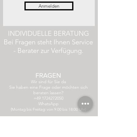
Anmelden
INDIVIDUELLE BERATUNG
Bei Fragen steht Ihnen Service
- Berater zur Verfügung.
FRAGEN
Wir sind für Sie da
Sie haben eine Frage oder möchten sich
beraten lassen?
+49 1724272050
WhatsApp
(Montag bis Freitag: von 9.00 bis 18:00 Uhr)
bestfoodshunter@gmail.com
Für Lob, Anregungen oder Kritik nutzen Sie
unser