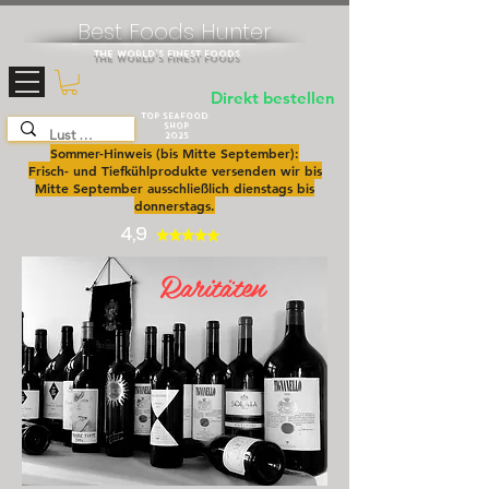
Best Foods Hunter
The World's Finest Foods
Direkt bestellen
+49 0172 4272050
TOP SEAFOOD
SHOP
2025
Sommer-Hinweis (bis Mitte September):
Frisch- und Tiefkühlprodukte versenden wir bis
Mitte September ausschließlich dienstags bis
donnerstags.
4,9
Raritäten