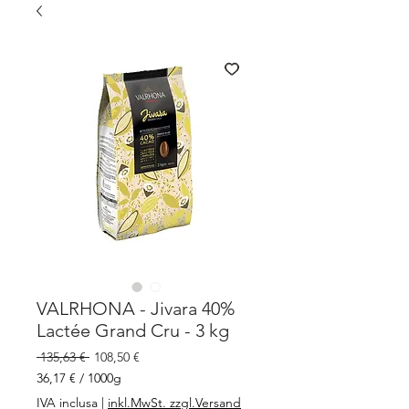
VALRHONA - Jivara 40%
Lactée Grand Cru - 3 kg
Prezzo
Prezzo
 135,63 € 
108,50 €
regolare
scontato
36,17 €
/
1000g
36,17 €
IVA inclusa
|
inkl.MwSt. zzgl.Versand