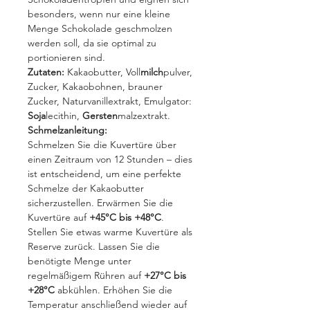
besonders, wenn nur eine kleine
Menge Schokolade geschmolzen
werden soll, da sie optimal zu
portionieren sind.
Zutaten:
Kakaobutter, Voll
milch
pulver,
Zucker, Kakaobohnen, brauner
Zucker, Naturvanillextrakt, Emulgator:
Soja
lecithin,
Gersten
malzextrakt.
Schmelzanleitung:
Schmelzen Sie die Kuvertüre über
einen Zeitraum von 12 Stunden – dies
ist entscheidend, um eine perfekte
Schmelze der Kakaobutter
sicherzustellen. Erwärmen Sie die
Kuvertüre auf
+45°C bis +48°C
.
Stellen Sie etwas warme Kuvertüre als
Reserve zurück. Lassen Sie die
benötigte Menge unter
regelmäßigem Rühren auf
+27°C bis
+28°C
abkühlen. Erhöhen Sie die
Temperatur anschließend wieder auf