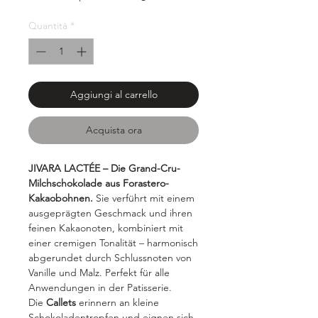
ogni
1000
Quantità
*
Grammi
Aggiungi al carrello
Acquista ora
JIVARA LACTÉE
– Die Grand-Cru-
Milchschokolade aus Forastero-
Kakaobohnen.
Sie verführt mit einem
ausgeprägten Geschmack und ihren
feinen Kakaonoten, kombiniert mit
einer cremigen Tonalität – harmonisch
abgerundet durch Schlussnoten von
Vanille und Malz. Perfekt für alle
Anwendungen in der Patisserie.
Die
Callets
erinnern an kleine
Schokoladentropfen und eignen sich