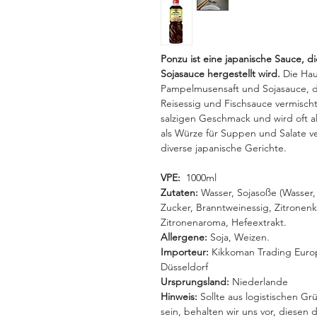
Ponzu ist eine japanische Sauce, d
Sojasauce hergestellt wird.
Die Hau
Pampelmusensaft und Sojasauce, di
Reisessig und Fischsauce vermisch
salzigen Geschmack und wird oft al
als Würze für Suppen und Salate ve
diverse japanische Gerichte.
VPE:
1000ml
Zutaten:
Wasser, Sojasoße (Wasser,
Zucker, Branntweinessig, Zitronenk
Zitronenaroma, Hefeextrakt.
Allergene:
Soja, Weizen.
Importeur:
Kikkoman Trading Eur
Düsseldorf
Ursprungsland:
Niederlande
Hinweis:
Sollte aus logistischen Grü
sein, behalten wir uns vor, diesen