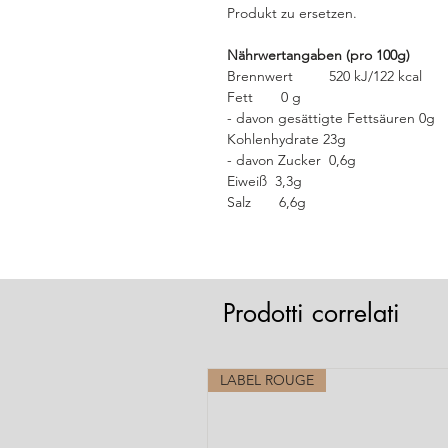
Produkt zu ersetzen.
Nährwertangaben (pro 100g)
Brennwert 520 kJ/122 kcal
Fett 0 g
- davon gesättigte Fettsäuren 0g
Kohlenhydrate 23g
- davon Zucker 0,6g
Eiweiß 3,3g
Salz 6,6g
Prodotti correlati
LABEL ROUGE