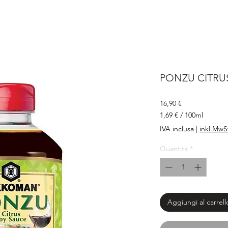
PONZU CITRUS
Prezzo
16,90 €
1,69 €
/
100ml
1,69 €
IVA inclusa
|
inkl.MwS
ogni
100
Quantità
*
Millilitri
Aggiungi al carrell