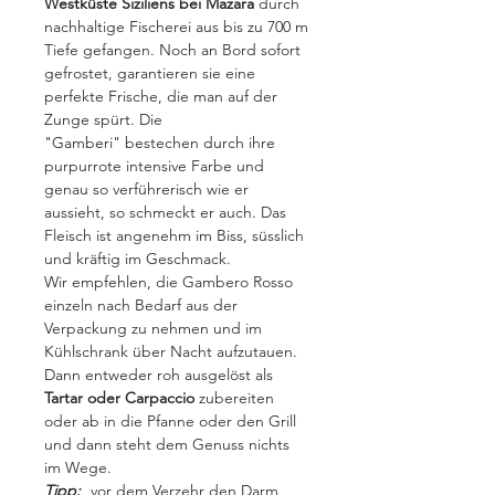
Westküste Siziliens bei Mazara
durch
nachhaltige Fischerei aus bis zu 700 m
Tiefe gefangen. Noch an Bord sofort
gefrostet, garantieren sie eine
perfekte Frische, die man auf der
Zunge spürt. Die
"Gamberi" bestechen durch ihre
purpurrote intensive Farbe und
genau so verführerisch wie er
aussieht, so schmeckt er auch. Das
Fleisch ist angenehm im Biss, süsslich
und kräftig im Geschmack.
Wir empfehlen, die Gambero Rosso
einzeln nach Bedarf aus der
Verpackung zu nehmen und im
Kühlschrank über Nacht aufzutauen.
Dann entweder roh ausgelöst als
Tartar oder Carpaccio
zubereiten
oder ab in die Pfanne oder den Grill
und dann steht dem Genuss nichts
im Wege.
Tipp:
vor dem Verzehr den Darm