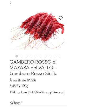
GAMBERO ROSSO di
MAZARA del VALLO -
Gambero Rosso Sicilia
Prix
À partir de
84,50€
promotionnel
8,45 €
/
100g
8,45 €
TVA Incluse
|
inkl.MwSt. zzgl.Versand
pour
100
Kaliber
*
Grammes