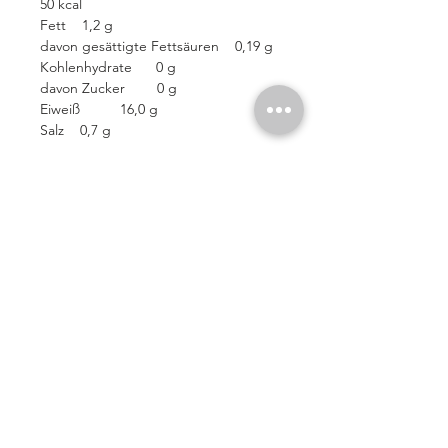
50 kcal
Fett 1,2 g
davon gesättigte Fettsäuren 0,19 g
Kohlenhydrate 0 g
davon Zucker 0 g
Eiweiß 16,0 g
Salz 0,7 g
Hinweis:
*Die gezeigte Bilder dienen nur als
Referenz, das tatsächliche Produkt
kann abweichen z. B. die Anzahl der
Produkte auf den Bildern.
Für echte Gourmets & für alle Fans
von Krebstiere.
Articles similaires