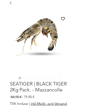
SEATIGER | BLACK TIGER
2Kg Pack. - Mazzancolle
Prix
Prix
 84,90 € 
79,90 €
original
promotionnel
TVA Incluse
|
inkl.MwSt. zzgl.Versand