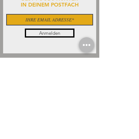
IN DEINEM POSTFACH
Anmelden
INDIVIDUELLE BERATUNG
Bei Fragen steht Ihnen Service
- Berater zur Verfügung.
FRAGEN
Wir sind für Sie da
Sie haben eine Frage oder möchten sich
beraten lassen?
+49 1724272050
WhatsApp
(Montag bis Freitag: von 9.00 bis 18:00 Uhr)