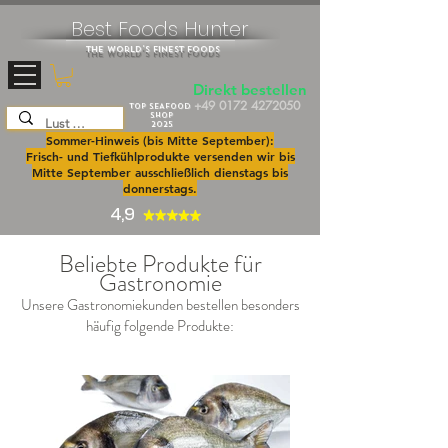
Best Foods Hunter
The World's Finest Foods
Direkt bestellen
+49 0172 4272050
TOP SEAFOOD
SHOP
2025
Sommer-Hinweis (bis Mitte September):
Frisch- und Tiefkühlprodukte versenden wir bis
Mitte September ausschließlich dienstags bis
donnerstags.
4,9
Beliebte Produkte für
Gastronomie
Unsere Gastronomiekunden bestellen besonders
häufig folgende Produkte: