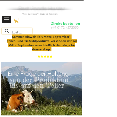
Best Foods Hunter
The World's Finest Foods
Direkt bestellen
+49 0172 4272050
TOP SEAFOOD
SHOP
2025
Sommer-Hinweis (bis Mitte September):
Frisch- und Tiefkühlprodukte versenden wir bis
Mitte September ausschließlich dienstags bis
donnerstags.
4,9
Eine Frage der Haltung
von der Produktion
bis auf den Teller