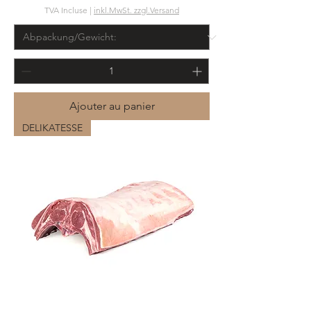
TVA Incluse
|
inkl.MwSt. zzgl.Versand
Ajouter au panier
DELIKATESSE