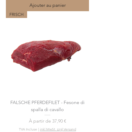
Ajouter au panier
FRISCH
FALSCHE PFERDEFILET - Fesone di
spalla di cavallo
Prix promotionnel
À partir de
37,90 €
TVA Incluse
|
inkl.MwSt. zzgl.Versand