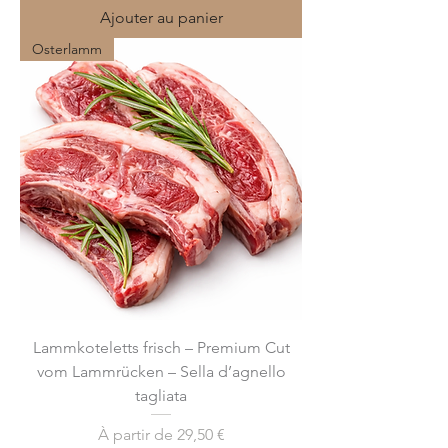
Ajouter au panier
Osterlamm
Lammkoteletts frisch – Premium Cut
vom Lammrücken – Sella d’agnello
tagliata
Prix promotionnel
À partir de
29,50 €