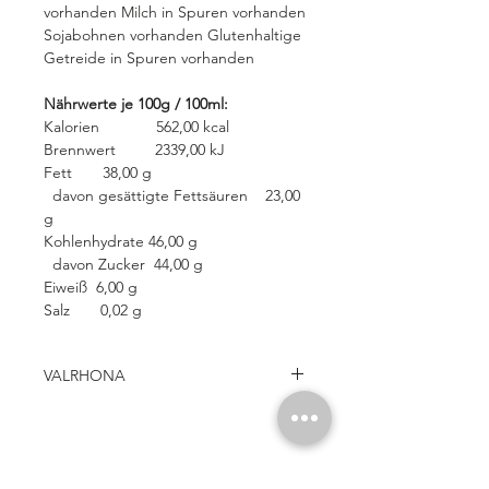
vorhanden Milch in Spuren vorhanden
Sojabohnen vorhanden Glutenhaltige
Getreide in Spuren vorhanden
Nährwerte je 100g / 100ml:
Kalorien 562,00 kcal
Brennwert 2339,00 kJ
Fett 38,00 g
davon gesättigte Fettsäuren 23,00
g
Kohlenhydrate 46,00 g
davon Zucker 44,00 g
Eiweiß 6,00 g
Salz 0,02 g
VALRHONA
Seit 1922 kreiert Valrhona mit
natürlichen Aromen die wohl besten
Schokoladen der Welt. Professionelle
Похожие товары
Köche und Gourmets schwören auf