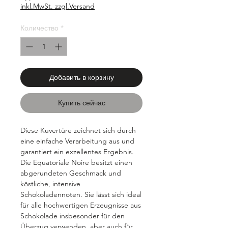
за
inkl.MwSt. zzgl.Versand
1000
Граммы
Количество
*
Добавить в корзину
Купить сейчас
Diese Kuvertüre zeichnet sich durch
eine einfache Verarbeitung aus und
garantiert ein exzellentes Ergebnis.
Die Equatoriale Noire besitzt einen
abgerundeten Geschmack und
köstliche, intensive
Schokoladennoten. Sie lässt sich ideal
für alle hochwertigen Erzeugnisse aus
Schokolade insbesonder für den
Überzug verwenden, aber auch für