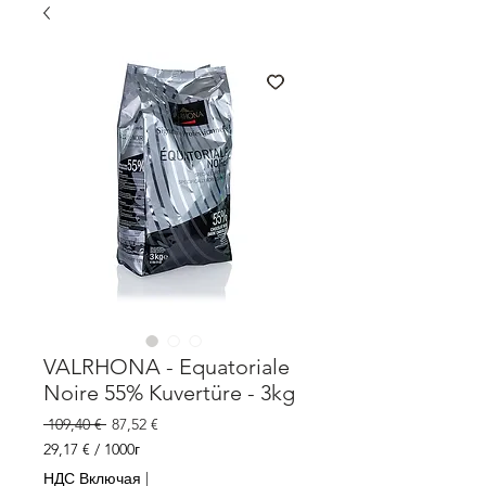
VALRHONA - Equatoriale
Noire 55% Kuvertüre - 3kg
Обычная
Спеццена
 109,40 € 
87,52 €
цена
29,17 €
/
1000г
29,17 €
НДС Включая
|