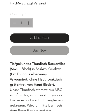
inkl.MwSt. zzgl.Versand
Quantity
*
Add to Cart
Buy Now
Tiefgekühltes Thunfisch Rückenfilet
(Saku - Block) in Sashimi Qualität.
(Lat.Thunnus albacares)
Vakuumiert,
o
hne Haut, praktisch
grätenfrei, von Hand filetiert.
Unser Thunfisch stammt aus MSC-
zertifizierter, verantwortungsvoller
Fischerei und wird mit Langleinen
gefangen. Wird unmittelbar nach
dem Fang filetiert und das