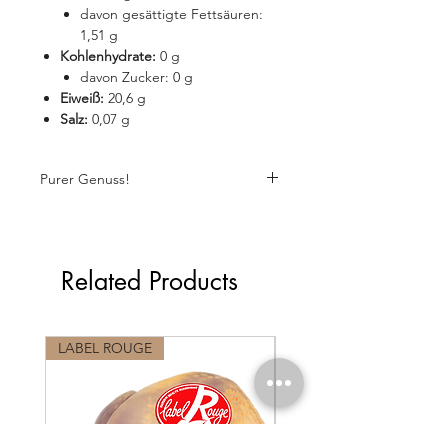
davon gesättigte Fettsäuren:
1,51 g
Kohlenhydrate:
0 g
davon Zucker: 0 g
Eiweiß:
20,6 g
Salz:
0,07 g
Purer Genuss!
Related Products
LABEL ROUGE
LABEL ROUGE