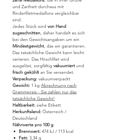
zarte Medaillons
, die in ihrer Größe
und Zartheit durchaus mit
Rinderfiletmedaillons vergleichbar
sind.
Jedes Stück wird
von Hand
zugeschnitten
, daher handelt es sich
bei den Gewichtsangaben um ein
Mindestgewicht
, das wir garantieren.
Das tatsächliche Gewicht kann leicht
variieren. Das Hirschfilet wird
ausgelöst, sorgfältig
vakuumiert
und
frisch gekühlt
an Sie versendet.
Verpackung:
vakuumverpackt
Gewicht:
1 kg
Abrechnung nach
Grammpreis - Sie zahlen nur das
tatsächliche Gewicht!
Haltbarkeit:
siehe Etikett
Herkunftsland:
Österreich /
Deutschland
Nährwerte pro 100 g
Brennwert:
474 kJ / 113 kcal
Fett:
3,34 g