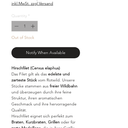
per
inkl.MwSt. zzgl.Versand
1000
Grams
Quantity
*
Out of Stock
Notify When Available
Hirschfilet (Cervus elaphus)
Das Filet gilt als das
edelste und
zarteste Stück
vom Rotwild. Unsere
Stücke stammen aus
freier Wildbahn
und überzeugen durch ihre feine
Struktur, ihren aromatischen
Geschmack und ihre hervorragende
Qualität.
Hirschfilet eignet sich perfekt zum
Braten
,
Kurzbraten
,
Grillen
oder für