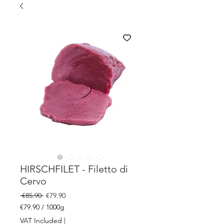
HIRSCHFILET - Filetto di
Cervo
Regular
Sale
 €85.90 
€79.90
Price
Price
€79.90
/
1000g
€79.90
VAT Included
|