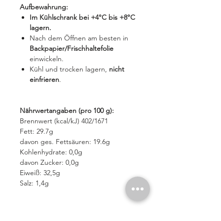
Aufbewahrung:
Im Kühlschrank bei +4°C bis +8°C
lagern.
Nach dem Öffnen am besten in
Backpapier/Frischhaltefolie
einwickeln.
Kühl und trocken lagern,
nicht
einfrieren
.
Nährwertangaben (pro 100 g):
Brennwert (kcal/kJ) 402/1671
Fett: 29.7g
davon ges. Fettsäuren: 19.6g
Kohlenhydrate: 0,0g
davon Zucker: 0,0g
Eiweiß: 32,5g
Salz: 1,4g
Trentingrana – Geschichte &