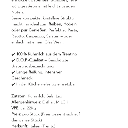
entwickelt dabei sein typisches, fein-
würziges Aroma mit leicht nussigen
Noten.
Seine kompakte, kristalline Struktur
macht ihn ideal zum
Reiben, Hobeln
oder pur Genießen
. Perfekt zu Pasta,
Risotto, Carpaccio, Salaten – oder
einfach mit einem Glas Wein.
✔️
100 % Kuhmilch aus dem Trentino
✔️
D.O.P.-Qualität
– Geschützte
Ursprungsbezeichnung
✔️
Lange Reifung, intensiver
Geschmack
✔️ In der Küche vielseitig einsetzbar
Zutaten:
Kuhmilch, Salz, Lab
Allergenhinweis:
Enthält MILCH
VPE:
ca. 22Kg
Preis:
pro Stück (Preis bezieht sich auf
das ganze Stück)
Herkunft:
Italien (Trento)