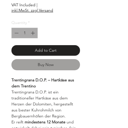
€2.00
VAT Included
|
per
inkl.MwSt. zzgl.Versand
100
Grams
Quantity
*
Add to Cart
Buy Now
Trentingrana D.O.P. – Hartkäse aus
dem Trentino
Trentingrana D.O.P. ist ein
traditioneller Hartkäse aus dem
Herzen der Dolomiten, hergestellt
aus bester Kuhrohmilch von
Bergbauernhöfen der Region.
Er reift
mindestens 12 Monate
und