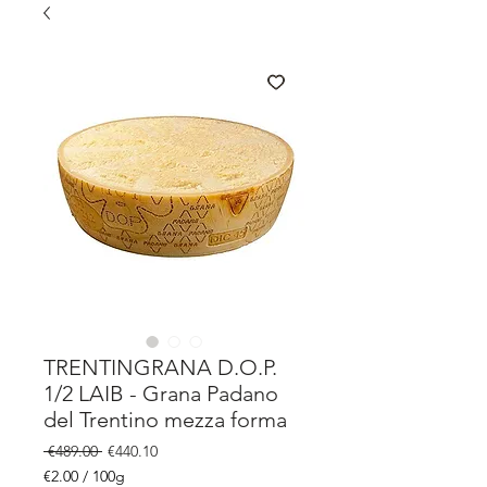
TRENTINGRANA D.O.P.
1/2 LAIB - Grana Padano
del Trentino mezza forma
Regular
Sale
 €489.00 
€440.10
Price
Price
€2.00
/
100g