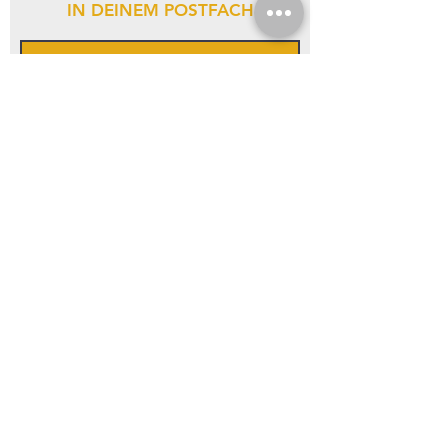
IN DEINEM POSTFACH
Anmelden
INDIVIDUELLE BERATUNG
Bei Fragen steht Ihnen Service
- Berater zur Verfügung.
FRAGEN
Wir sind für Sie da
Sie haben eine Frage oder möchten sich
beraten lassen?
+49 1724272050
WhatsApp
(Montag bis Freitag: von 9.00 bis 18:00 Uhr)