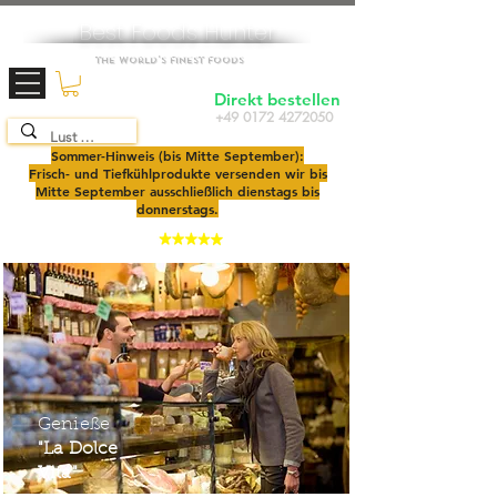
Best Foods Hunter
The World's Finest Foods
Direkt bestellen
+49 0172 4272050
TOP SEAFOOD
SHOP
2025
Sommer-Hinweis (bis Mitte September):
Frisch- und Tiefkühlprodukte versenden wir bis
Mitte September ausschließlich dienstags bis
donnerstags.
4,9
Genieße
"La Dolce
Vita"