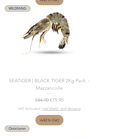
WILDFANG
SEATIGER | BLACK TIGER 2Kg Pack. -
Mazzancolle
Regular Price
Sale Price
€84.90
€79.90
VAT Included
|
inkl.MwSt. zzgl.Versand
Add to Cart
Osterlamm