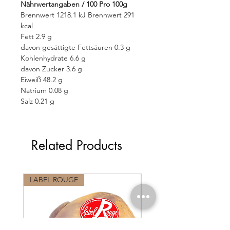
Nährwertangaben / 100 Pro 100g
Brennwert 1218.1 kJ Brennwert 291
kcal
Fett 2.9 g
davon gesättigte Fettsäuren 0.3 g
Kohlenhydrate 6.6 g
davon Zucker 3.6 g
Eiweiß 48.2 g
Natrium 0.08 g
Salz 0.21 g
Related Products
LABEL ROUGE
LABEL ROUGE