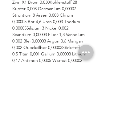
Zinn X1 Brom 0,030Kohlenstoff 28
Kupfer 0,003 Germanium 0,00007
Strontium 8 Arsen 0,003 Chrom
0,00005 Bor 4,6 Uran 0,003 Thorium
0,00005Silizium 3 Nickel 0,002
Scandium 0,00003 Fluor 1,3 Vanadium
0,002 Blei 0,00003 Argon 0,6 Mangan
0,002 Quecksilber 0,00003Stickstoff
0,5 Titan 0,001 Gallium 0,00003 Lithium
0,17 Antimon 0,0005 Wismut 0,00002
Inverkehrbringen
Deutschland:
SYNERGIE-FM
- Arbachtalstr. 6 – 72800 Eningen u. A.
PURE SEA WATER riservadimare®
WAS IST riservadimare®