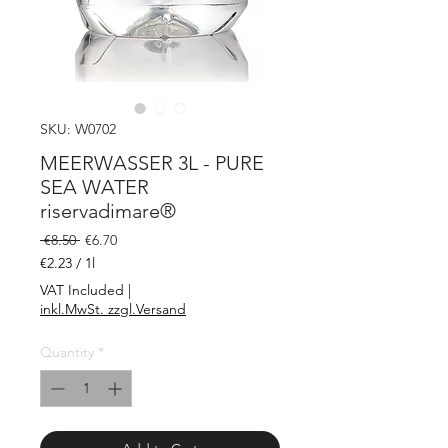
SKU: W0702
MEERWASSER 3L - PURE
SEA WATER
riservadimare®
Regular
Sale
 €8.50 
€6.70
Price
Price
€2.23
/
1l
€2.23
VAT Included
|
per
inkl.MwSt. zzgl.Versand
1
Liter
Quantity
*