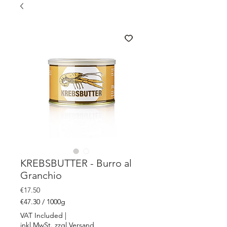
KREBSBUTTER - Burro al
Granchio
Price
€17.50
€47.30
/
1000g
€47.30
VAT Included
|
per
inkl.MwSt. zzgl.Versand