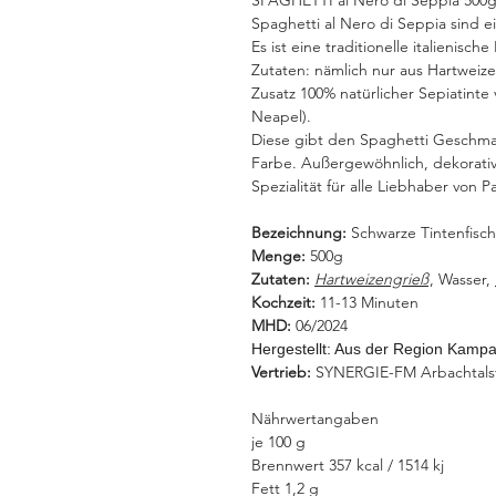
SPAGHETTI al Nero di Seppia 500
Spaghetti al Nero di Seppia sind e
Es ist eine traditionelle italienisc
Zutaten: nämlich nur aus Hartweiz
Zusatz 100% natürlicher Sepiatinte 
Neapel).
Diese gibt den Spaghetti Geschmac
Farbe. Außergewöhnlich, dekorativ
Spezialität für alle Liebhaber von P
Bezeichnung:
Schwarze Tintenfisc
Menge:
500g
Zutaten:
Hartweizengrieß
, Wasser,
Kochzeit:
11-13 Minuten
MHD:
06/2024
Hergestellt:
Aus der Region Kampan
Vertrieb:
SYNERGIE-FM Arbachtalstr
Nährwertangaben
je 100 g
Brennwert 357 kcal / 1514 kj
Fett 1,2 g