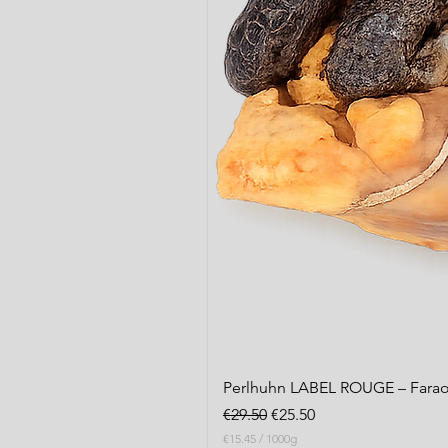
Perlhuhn LABEL ROUGE – Farao
Regular Price
Sale Price
€29.50
€25.50
€15.45
/
1000g