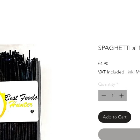
SPAGHETTI al 
Price
€4.90
VAT Included
|
inkl.M
Quantity
*
Add to Cart