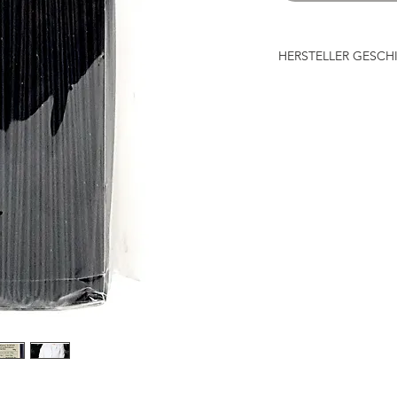
HERSTELLER GESCH
Die prämierte Teigwa
Herzen von Kampanie
Nudeln unter streng
produziert. Nur best
und dann analysiert,
sicherzustellen, das
Anforderungen entspr
Gluten- und Mineralst
Teigverarbeitung wir
verwendet, der ganze
Vakuum. Der Teig wi
und die Trocknung da
Form, und bei Tempe