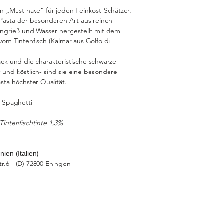
g
in „Must have“ für jeden Feinkost-Schätzer.
he Pasta der besonderen Art aus reinen
engrieß und Wasser hergestellt mit dem
vom Tintenfisch (Kalmar aus Golfo di
k und die charakteristische schwarze
 und köstlich- sind sie eine besondere
asta höchster Qualität.
h Spaghetti
Tintenfischtinte 1,3%
ien (Italien)
.6 - (D) 72800 Eningen