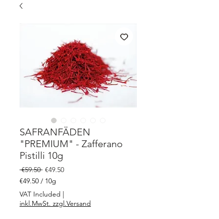
SAFRANFÄDEN
"PREMIUM" - Zafferano
Pistilli 10g
Regular
Sale
 €59.50 
€49.50
Price
Price
€49.50
/
10g
€49.50
VAT Included
|
per
inkl.MwSt. zzgl.Versand
10
Grams