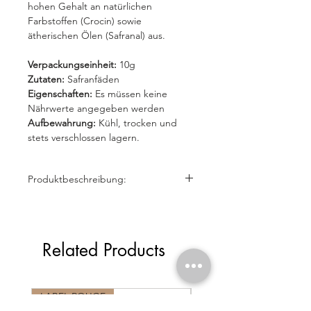
hohen Gehalt an natürlichen
Farbstoffen (Crocin) sowie
ätherischen Ölen (Safranal) aus.
Verpackungseinheit:
10g
Zutaten:
Safranfäden
Eigenschaften:
Es müssen keine
Nährwerte angegeben werden
Aufbewahrung:
Kühl, trocken und
stets verschlossen lagern.
Produktbeschreibung:
Safranfäden sind die getrockneten
Stempelfäden der Krokusblüte
(
Crocus sativus
). Sie zeichnen sich
Related Products
durch ihre intensive Farbe, ihren
aromatischen Geschmack und ihren
hohen Gehalt an natürlichen
Farbstoffen (Crocin) sowie
LABEL ROUGE
LABEL ROUGE
ätherischen Ölen (Safranal) aus.