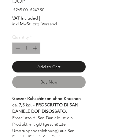
DOP
Regular
Sale
 €265.00 
€249.90
Price
Price
VAT Included
|
inkl.MwSt. zzgl.Versand
Quantity
*
Add to Cart
Buy Now
Ganzer Rohschinken ohne Knochen
ca. 7,5 kg. - PROSCIUTTO DI SAN
DANIELE DOP DISOSSATO.
Prosciutto di San Daniele ist ein
Produkt mit gU (geschützte
Ursprungsbezeichnung) aus San