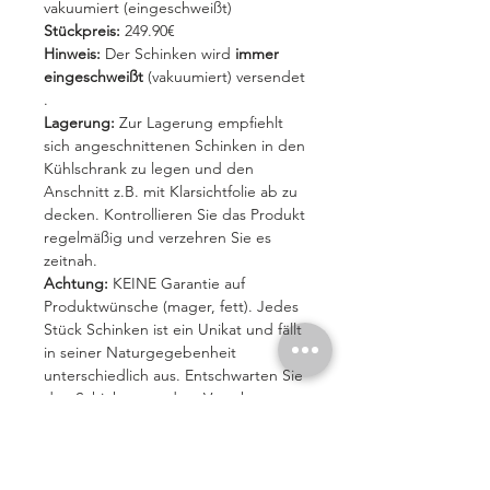
vakuumiert (eingeschweißt)
Stückpreis:
249.90€
Hinweis:
Der Schinken wird
immer
eingeschweißt
(vakuumiert) versendet
.
Lagerung:
Zur Lagerung empfiehlt
sich angeschnittenen Schinken in den
Kühlschrank zu legen und den
Anschnitt z.B. mit Klarsichtfolie ab zu
decken. Kontrollieren Sie das Produkt
regelmäßig und verzehren Sie es
zeitnah.
Achtung:
KEINE Garantie auf
Produktwünsche (mager, fett). Jedes
Stück Schinken ist ein Unikat und fällt
in seiner Naturgegebenheit
unterschiedlich aus. Entschwarten Sie
den Schinken vor dem Verzehr.
Nährwerte pro 100g:
Brennwert kcal275/kj1145