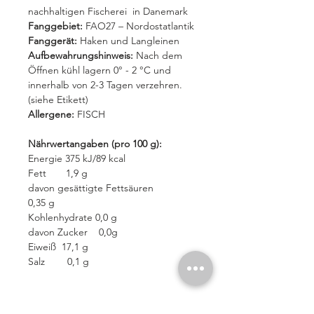
nachhaltigen Fischerei in Danemark
Fanggebiet:
FAO27 – Nordostatlantik
Fanggerät:
Haken und Langleinen
Aufbewahrungshinweis:
Nach dem
Öffnen kühl lagern 0° - 2 °C und
innerhalb von 2-3 Tagen verzehren.
(siehe Etikett)
Allergene:
FISCH
Nährwertangaben (pro 100 g):
Energie 375 kJ/89 kcal
Fett 1,9 g
davon gesättigte Fettsäuren
0,35 g
Kohlenhydrate 0,0 g
davon Zucker 0,0g
Eiweiß 17,1 g
Salz 0,1 g
MSC (Marine Stewardship Council)