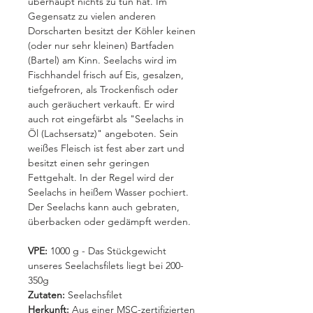
überhaupt nichts zu tun hat. Im
Gegensatz zu vielen anderen
Dorscharten besitzt der Köhler keinen
(oder nur sehr kleinen) Bartfaden
(Bartel) am Kinn. Seelachs wird im
Fischhandel frisch auf Eis, gesalzen,
tiefgefroren, als Trockenfisch oder
auch geräuchert verkauft. Er wird
auch rot eingefärbt als "Seelachs in
Öl (Lachsersatz)" angeboten. Sein
weißes Fleisch ist fest aber zart und
besitzt einen sehr geringen
Fettgehalt. In der Regel wird der
Seelachs in heißem Wasser pochiert.
Der Seelachs kann auch gebraten,
überbacken oder gedämpft werden.
VPE:
1000 g - Das Stückgewicht
unseres Seelachsfilets liegt bei 200-
350g
Zutaten:
Seelachsfilet
Herkunft:
Aus einer MSC-zertifizierten