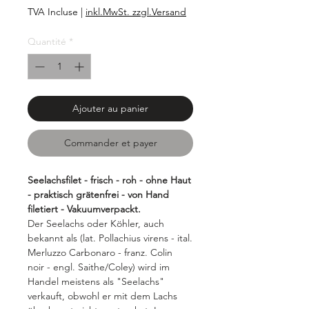
1,99 €
TVA Incluse
|
inkl.MwSt. zzgl.Versand
pour
100
Quantité
*
Grammes
Ajouter au panier
Commander et payer
Seelachsfilet - frisch - roh - ohne Haut
- praktisch grätenfrei - von Hand
filetiert - Vakuumverpackt.
Der Seelachs oder Köhler, auch
bekannt als (lat. Pollachius virens - ital.
Merluzzo Carbonaro - franz. Colin
noir - engl. Saithe/Coley) wird im
Handel meistens als "Seelachs"
verkauft, obwohl er mit dem Lachs