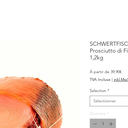
SCHWERTFISC
Prosciutto di F
1,2kg
Prix
À partir de
39,90€
pro
TVA Incluse
|
inkl.Mw
Selection
*
Sélectionner
Quantité
*