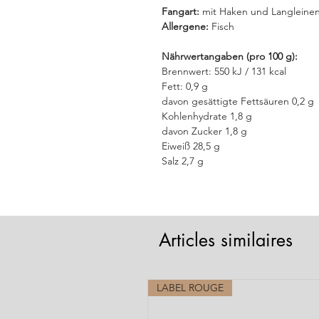
Fangart:
mit Haken und Langleine
Allergene:
Fisch
Nährwertangaben (pro 100 g):
Brennwert: 550 kJ / 131 kcal
Fett: 0,9 g
davon gesättigte Fettsäuren 0,2 g
Kohlenhydrate 1,8 g
davon Zucker 1,8 g
Eiweiß 28,5 g
Salz 2,7 g
Articles similaires
LABEL ROUGE