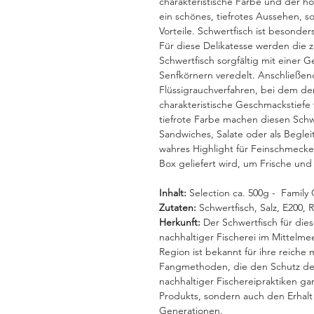
charakteristische Farbe und der ho
ein schönes, tiefrotes Aussehen, s
Vorteile. Schwertfisch ist besonde
Für diese Delikatesse werden die 
Schwertfisch sorgfältig mit einer
Senfkörnern veredelt. Anschließen
Flüssigrauchverfahren, bei dem de
charakteristische Geschmackstiefe 
tiefrote Farbe machen diesen Schwe
Sandwiches, Salate oder als Begleit
wahres Highlight für Feinschmecker,
Box geliefert wird, um Frische und
Inhalt:
Selection ca. 500g - Family 
Zutaten:
Schwertfisch, Salz, E200, 
Herkunft:
Der Schwertfisch für die
nachhaltiger Fischerei im Mittelme
Region ist bekannt für ihre reiche 
Fangmethoden, die den Schutz der
nachhaltiger Fischereipraktiken gar
Produkts, sondern auch den Erhalt 
Generationen.