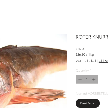
ROTER KNURR
Price
€26.90
€26.90
/
1kg
€26.90
VAT Included
|
inkl.M
per
1
Quantity
*
Kilogram
Nur auf VORBESTEL
Pre-Order