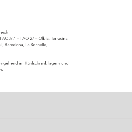
reich
FAO37,1 – FAO 27 – Olbia, Terracina,
i, Barcelona, La Rochelle,
mgehend im Kühlschrank lagern und
n.