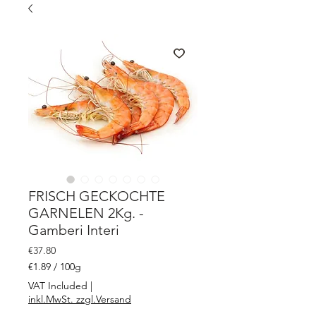
FRISCH GECKOCHTE
GARNELEN 2Kg. -
Gamberi Interi
Price
€37.80
€1.89
/
100g
€1.89
VAT Included
|
per
inkl.MwSt. zzgl.Versand
100