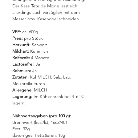
Der Käse Tête de Moine lässt sich
allerdings auch vorzüglich mit dem
Messer bzw. Käsehobel schneiden.
VPE:
ca. 600g
Preis:
pro Stück
Herkunft:
Schweiz
Milchart:
Kuhmilch
Reifezeit:
4 Monate
Lactosefrei:
Ja
Rohmilch:
Ja
Zutaten:
KuhMILCH, Salz, Lab,
Molkereikulturen
Allergene:
MILCH
Lagerung:
Im Kühlschrank bei 4–6 °C
lagern.
Nährwertangaben (pro 100 g):
Brennwert (kcal/kJ) 1662/401
Fett: 32g
davon ges. Fettsäuren: 18g