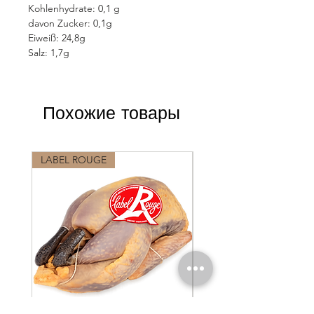
Kohlenhydrate: 0,1 g
davon Zucker: 0,1g
Eiweiß: 24,8g
Salz: 1,7g
Похожие товары
LABEL ROUGE
LABEL ROUGE