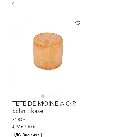
TETE DE MOINE A.O.P.
Schnittkäse
Цена
34,80 €
4,97 €
/
100г
4,97 €
НДС Включая
|