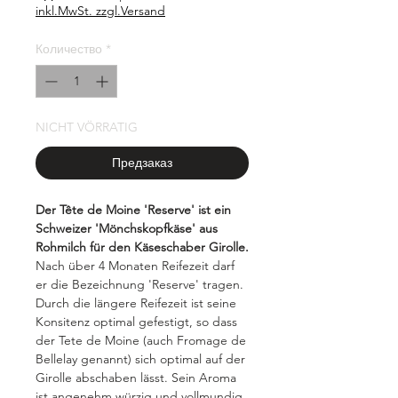
за
inkl.MwSt. zzgl.Versand
100
Граммы
Количество
*
NICHT VÖRRATIG
Предзаказ
Der Tête de Moine 'Reserve' ist ein
Schweizer 'Mönchskopfkäse' aus
Rohmilch für den Käseschaber Girolle.
Nach über 4 Monaten Reifezeit darf
er die Bezeichnung 'Reserve' tragen.
Durch die längere Reifezeit ist seine
Konsitenz optimal gefestigt, so dass
der Tete de Moine (auch Fromage de
Bellelay genannt) sich optimal auf der
Girolle abschaben lässt. Sein Aroma
ist angenehm würzig und vollmundig.