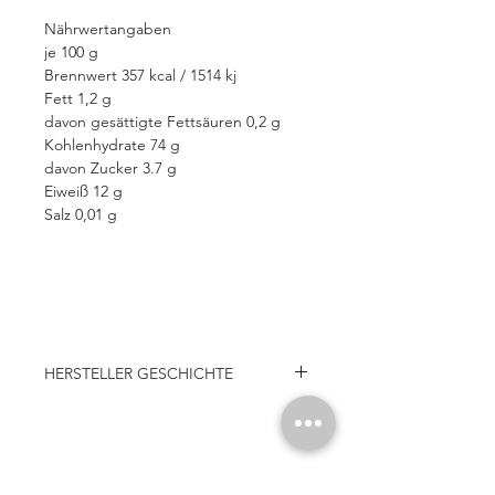
Nährwertangaben
je 100 g
Brennwert 357 kcal / 1514 kj
Fett 1,2 g
davon gesättigte Fettsäuren 0,2 g
Kohlenhydrate 74 g
davon Zucker 3.7 g
Eiweiß 12 g
Salz 0,01 g
HERSTELLER GESCHICHTE
Die prämierte Teigwarenfabrik
befindet sich mitten im Herzen von
Kampanien. Täglich werden 40
Похожие товары
Zentner Nudeln unter strenger