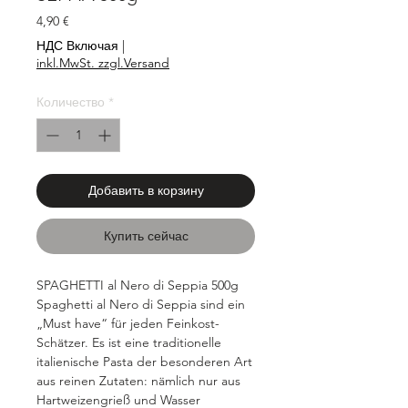
Цена
4,90 €
НДС Включая
|
inkl.MwSt. zzgl.Versand
Количество
*
Добавить в корзину
Купить сейчас
SPAGHETTI al Nero di Seppia 500g
Spaghetti al Nero di Seppia sind ein
„Must have“ für jeden Feinkost-
Schätzer. Es ist eine traditionelle
italienische Pasta der besonderen Art
aus reinen Zutaten: nämlich nur aus
Hartweizengrieß und Wasser