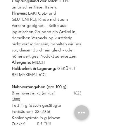
Ursprungsland der Milch:
100%
umbrischer Käse. Italien.
Hinweis:
LAKTOSE- und
GLUTENFREI, Rinde nicht zum
Verzehr geeignet. - Sollte aus
logistischen Gründen ein Artikel in
derselben Verpackung kurzfristig
nicht verfügbar sein, behalten wir uns
vor, diesen durch ein gleich- oder
höherwertiges Produkt zu ersetzen.
Allergene:
MILCH
Haltbarkeit & Lagerung:
GEKÜHLT
BEI MAXIMAL 6°C
Nährwertangaben (pro 100 g):
Brennwert in kJ (in kcal) 1623
(388)
Fett in g (davon gesättigte
Fettsäuren) 32 (20,5)
Kohlenhydrate in g (davon
Zucker) 0,1 (0,1)
Eiweiß in g 25