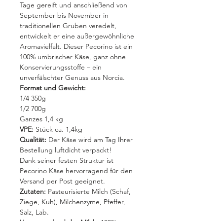
Tage gereift und anschließend von
September bis November in
traditionellen Gruben veredelt,
entwickelt er eine außergewöhnliche
Aromavielfalt. Dieser Pecorino ist ein
100% umbrischer Käse, ganz ohne
Konservierungsstoffe – ein
unverfälschter Genuss aus Norcia.
Format und Gewicht:
1/4 350g
1/2 700g
Ganzes 1,4 kg
VPE:
Stück ca. 1,4kg
Qualität:
Der Käse wird am Tag Ihrer
Bestellung luftdicht verpackt!
Dank seiner festen Struktur ist
Pecorino Käse hervorragend für den
Versand per Post geeignet.
Zutaten:
Pasteurisierte Milch (Schaf,
Ziege, Kuh), Milchenzyme, Pfeffer,
Salz, Lab.