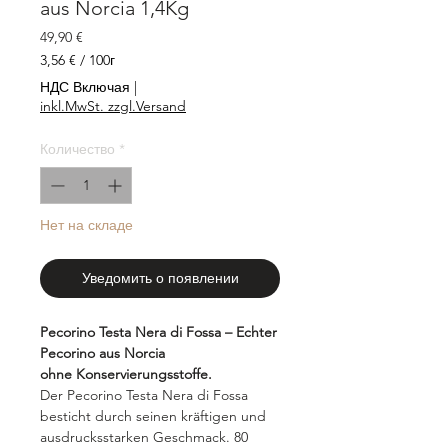
aus Norcia 1,4Kg
Цена
49,90 €
3,56 €
/
100г
3,56 €
НДС Включая
|
за
inkl.MwSt. zzgl.Versand
100
Граммы
Количество
*
Нет на складе
Уведомить о появлении
Pecorino Testa Nera di Fossa
– Echter
Pecorino aus Norcia
ohne Konservierungsstoffe.
Der Pecorino Testa Nera di Fossa
besticht durch seinen kräftigen und
ausdrucksstarken Geschmack. 80