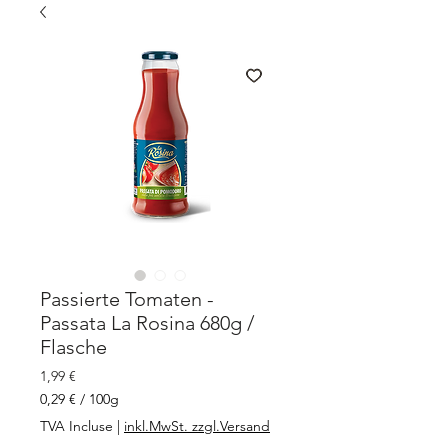
Passierte Tomaten -
Passata La Rosina 680g /
Flasche
Prix
1,99 €
0,29 €
/
100g
0,29 €
TVA Incluse
|
inkl.MwSt. zzgl.Versand
pour