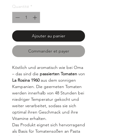
100
Quantité
*
Grammes
Ajouter au panier
Commander et payer
Köstlich und aromatisch wie bei Oma
– das sind die
passierten Tomaten
von
La Rosina 1960
aus dem sonnigen
Kampanien. Die geerneten Tomaten
werden innerhalb von 48 Stunden bei
niedriger Temperatur gekocht und
weiter verarbeitet, sodass sie sich
optimal ihren Geschmack und ihre
Vitamine erhalten.
Das Produkt eignet sich hervorragend
als Basis für Tomatensoßen an Pasta