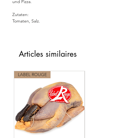
und Pizza.
Zutaten:
Tomaten, Salz.
Articles similaires
LABEL ROUGE
LABEL ROUGE