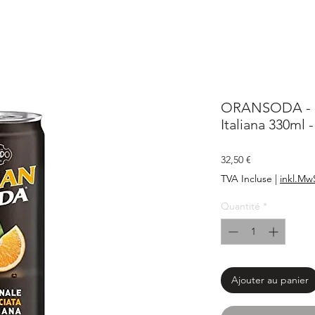
ORANSODA - L'
Italiana 330ml 
Prix
32,50 €
TVA Incluse
|
inkl.Mw
Quantité
*
Ajouter au panier