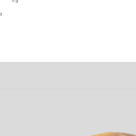
uren 0 g
g