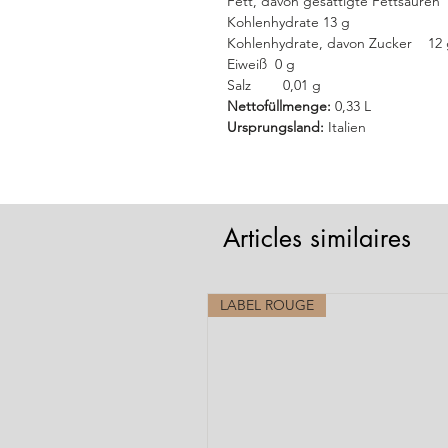
Fett, davon gesättigte Fettsä
Kohlenhydrate 13 g
Kohlenhydrate, davon Zucker 12 
Eiweiß 0 g
Salz 0,01 g
Nettofüllmenge:
0,33 L
Ursprungsland:
Italien
Articles similaires
LABEL ROUGE