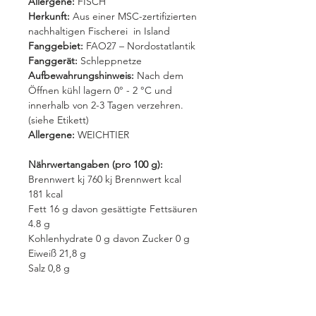
Allergene:
FISCH
Herkunft:
Aus einer MSC-zertifizierten
nachhaltigen Fischerei in Island
Fanggebiet:
FAO27 – Nordostatlantik
Fanggerät:
Schleppnetze
Aufbewahrungshinweis:
Nach dem
Öffnen kühl lagern 0° - 2 °C und
innerhalb von 2-3 Tagen verzehren.
(siehe Etikett)
Allergene:
WEICHTIER
Nährwertangaben (pro 100 g):
Brennwert kj 760 kj Brennwert kcal
181 kcal
Fett 16 g davon gesättigte Fettsäuren
4.8 g
Kohlenhydrate 0 g davon Zucker 0 g
Eiweiß 21,8 g
Salz 0,8 g