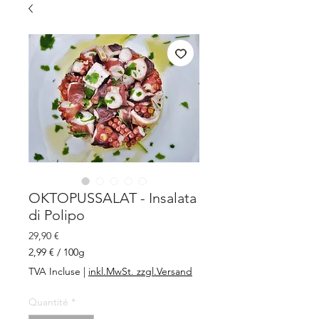
OKTOPUSSALAT - Insalata
di Polipo
Prix
29,90 €
2,99 €
/
100g
2,99 €
TVA Incluse
|
inkl.MwSt. zzgl.Versand
pour
100
Quantité
*
Grammes