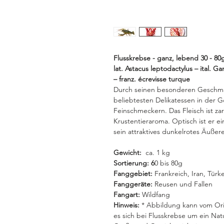
Flusskrebse - ganz, lebend 30 - 80
lat. Astacus leptodactylus – ital. G
– franz. écrevisse turque
Durch seinen besonderen Geschmac
beliebtesten Delikatessen in der
Feinschmeckern. Das Fleisch ist za
Krustentieraroma. Optisch ist er e
sein attraktives dunkelrotes Äußere
Gewicht:
ca. 1 kg
Sortierung: 6
0 bis 80g
Fanggebiet:
Frankreich, Iran, Türke
Fanggeräte:
Reusen und Fallen
Fangart:
Wildfang
Hinweis:
* Abbildung kann vom Ori
es sich bei Flusskrebse um ein Na