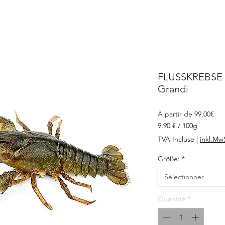
FLUSSKREBSE X
Grandi
Prix
À partir de
99,00€
pro
9,90 €
/
100g
9,90 €
TVA Incluse
|
inkl.Mw
pour
100
Größe:
*
Grammes
Sélectionner
Quantité
*