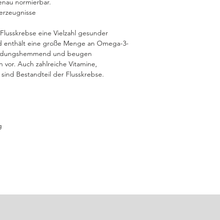
enau normierbar.
erzeugnisse
 Flusskrebse eine Vielzahl gesunder
 und enthält eine große Menge an Omega-3-
tzündungshemmend und beugen
n vor. Auch zahlreiche Vitamine,
sind Bestandteil der Flusskrebse.
g