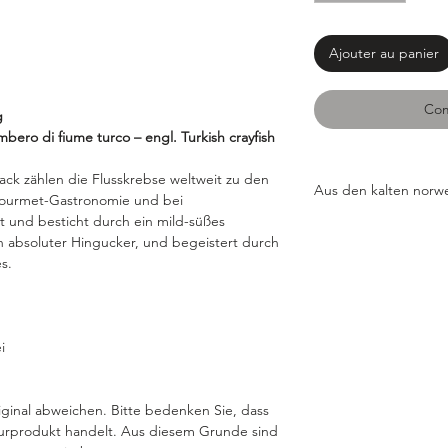
Ajouter au panier
Com
g
ambero di fiume turco – engl. Turkish crayfish
k zählen die Flusskrebse weltweit zu den
Aus den kalten norw
 Gourmet-Gastronomie und bei
rt und besticht durch ein mild-süßes
Probieren Sie eines 
in absoluter Hingucker, und begeistert durch
Markt. Aus den kalt
s.
gefangen und in spez
Meer simulieren. Lebe
Polystyrolverpackung 
anspruchsvollsten Ga
i
BEVORZUGEN SIE 
Endecken
Flußkrebs
ginal abweichen. Bitte bedenken Sie, dass
turprodukt handelt. Aus diesem Grunde sind