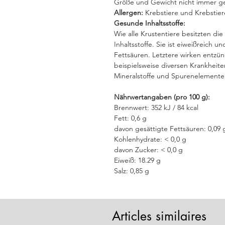
Größe und Gewicht nicht immer g
Allergen:
Krebstiere und Krebstier
Gesunde Inhaltsstoffe:
Wie alle Krustentiere besitzten die
Inhaltsstoffe. Sie ist eiweißreich
Fettsäuren. Letztere wirken en
beispielsweise diversen Krankheite
Mineralstoffe und Spurenelemente 
Nährwertangaben (pro 100 g):
Brennwert: 352 kJ / 84 kcal
Fett: 0,6 g
davon gesättigte Fettsäuren: 0,09 
Kohlenhydrate: < 0,0 g
davon Zucker: < 0,0 g
Eiweiß: 18.29 g
Salz: 0,85 g
Articles similaires