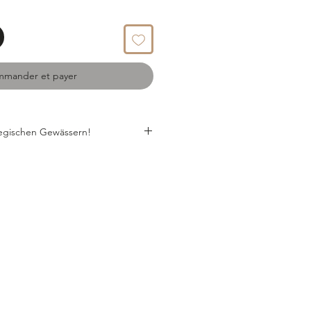
mander et payer
egischen Gewässern!
der feinsten Krustentiere auf dem
en norwegischen Meeren wird es
iellen Tanks aufbewahrt, die das
ndig in einer speziellen
geliefert, wird es die
umen zufrieden stellen.
FLUßKREBSESCHWÄNZE?
eschwänze