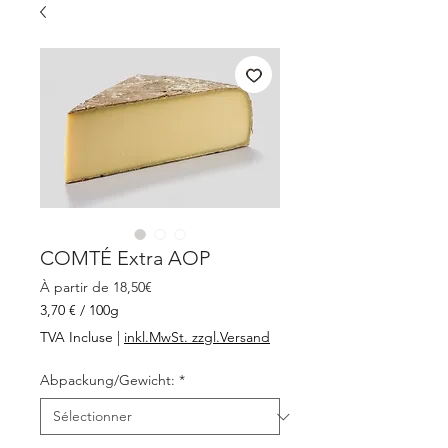
COMTÉ Extra AOP
Prix
À partir de
18,50€
promotionnel
3,70 €
/
100g
3,70 €
TVA Incluse
|
inkl.MwSt. zzgl.Versand
pour
100
Abpackung/Gewicht:
*
Grammes