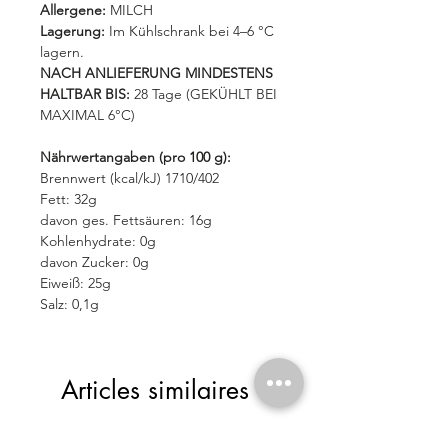
Allergene:
MILCH
Lagerung:
Im Kühlschrank bei 4–6 °C
lagern.
NACH ANLIEFERUNG MINDESTENS
HALTBAR BIS:
28 Tage (GEKÜHLT BEI
MAXIMAL 6°C)
Nährwertangaben (pro 100 g):
Brennwert (kcal/kJ) 1710/402
Fett: 32g
davon ges. Fettsäuren: 16g
Kohlenhydrate: 0g
davon Zucker: 0g
Eiweiß: 25g
Salz: 0,1g
Articles similaires