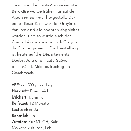
Jura bis in die Haute-Savoie reichte.
Bergkäse wurde früher nur auf den
Alpen im Sommer hergestellt. Der
erste dieser Käse war der Gruyère.
Von ihm sind alle anderen abgeleitet
worden, und so wurde auch der
Comté bis vor kurzem noch Gruyère
de Comté genannt. Die Herstellung
ist heute auf die Départements
Doubs, Jura und Haute-Saône
beschränkt. Mild bis fruchtig im
Geschmack.
VPE:
ca. 500g - ca.1kg
Herkunft:
Frankreich
Milchart:
Kuhmilch
Reifezeit:
12 Monate
Lactosefrei:
Ja
Rohmilch:
Ja
Zutaten:
KuhMILCH, Salz,
Molkereikulturen, Lab