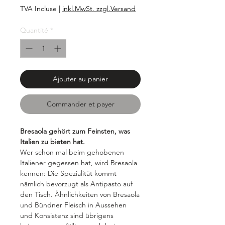
3,93 €
TVA Incluse
|
inkl.MwSt. zzgl.Versand
pour
100
Quantité
*
Grammes
Ajouter au panier
Commander et payer
Bresaola gehört zum Feinsten, was
Italien zu bieten hat.
Wer schon mal beim gehobenen
Italiener gegessen hat, wird Bresaola
kennen: Die Spezialität kommt
nämlich bevorzugt als Antipasto auf
den Tisch. Ähnlichkeiten von Bresaola
und Bündner Fleisch in Aussehen
und Konsistenz sind übrigens