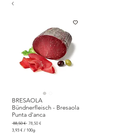
BRESAOLA
Bündnerfleisch - Bresaola
Punta d'anca
Prix
Prix
 88,50 € 
78,50 €
original
promotionnel
3,93 €
/
100g