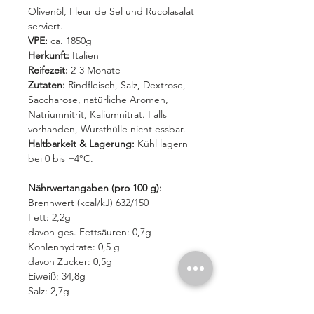
Olivenöl, Fleur de Sel und Rucolasalat
serviert.
VPE:
ca. 1850g
Herkunft:
Italien
Reifezeit:
2-3 Monate
Zutaten:
Rindfleisch, Salz, Dextrose,
Saccharose, natürliche Aromen,
Natriumnitrit, Kaliumnitrat. Falls
vorhanden, Wursthülle nicht essbar.
Haltbarkeit & Lagerung:
Kühl lagern
bei 0 bis +4°C.
Nährwertangaben (pro 100 g):
Brennwert (kcal/kJ) 632/150
Fett: 2,2g
davon ges. Fettsäuren: 0,7g
Kohlenhydrate: 0,5 g
davon Zucker: 0,5g
Eiweiß: 34,8g
Salz: 2,7g