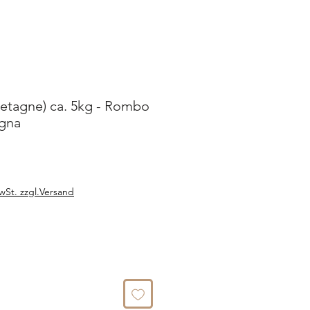
etagne) ca. 5kg - Rombo
agna
e
wSt. zzgl.Versand