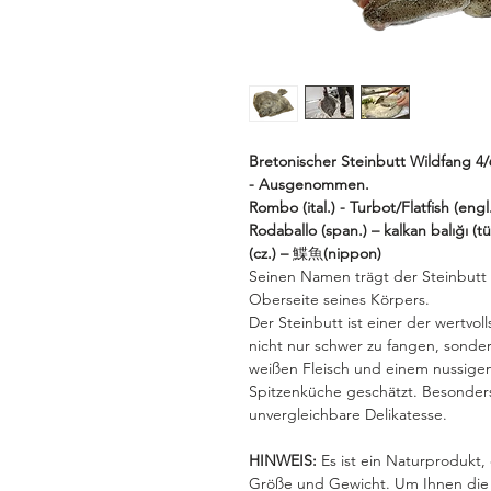
Bretonischer Steinbutt Wildfang 4
- Ausgenommen.
Rombo (ital.) - Turbot/Flatfish (engl
Rodaballo (span.) – kalkan balığı (t
(cz.) –
鰈魚
(nippon)
Seinen Namen trägt der Steinbutt 
Oberseite seines Körpers.
Der Steinbutt ist einer der wertvol
nicht nur schwer zu fangen, sonder
weißen Fleisch und einem nussige
Spitzenküche geschätzt. Besonders
unvergleichbare Delikatesse.
HINWEIS:
Es ist ein Naturprodukt,
Größe und Gewicht. Um Ihnen die A