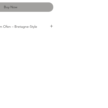
Buy Now
m Ofen – Bretagne-Style
–8 Personen):
t
, ausgenommen (ca. 5 kg)
Scheiben)
 Rosmarin
 Thymian
 (angeschlagen, mit Schale)
 frisch gemahlener Pfeffer
Weißwein oder Fischfond
ach Belieben):
maten, Kartoffeln oder Zucchini
°C Umluft
(oder 200 °C
 vorheizen.
n
, trocken tupfen und auf ein