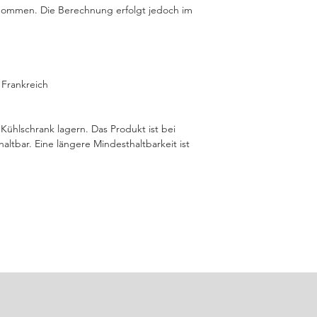
ommen. Die Berechnung erfolgt jedoch im
Backblech mit Bac
Auflaufform legen
Fisch einschneide
bis zur Gräte), d
pfeffern und mit O
 Frankreich
Die
Zitronenschei
Bauchraum und au
Optional: etwas 
Kühlschrank lagern. Das Produkt ist bei
Im Ofen
ca. 40–5
altbar. Eine längere Mindesthaltbarkeit ist
Die Haut sollte le
leicht von der Grä
Kurz ruhen lassen,
Zitronenbutter ser
🍷 Empfehlung:
Ein trockener Weißwe
Maine
oder ein
Chabl
Buon Appetito!