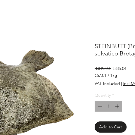
STEINBUTT (Br
selvatico Bret
Regular
Sale
 €349.00 
€335.04
Price
Pric
€67.01
/
1kg
€67.01
VAT Included
|
inkl.M
per
1
Quantity
*
Kilogram
Add to Cart