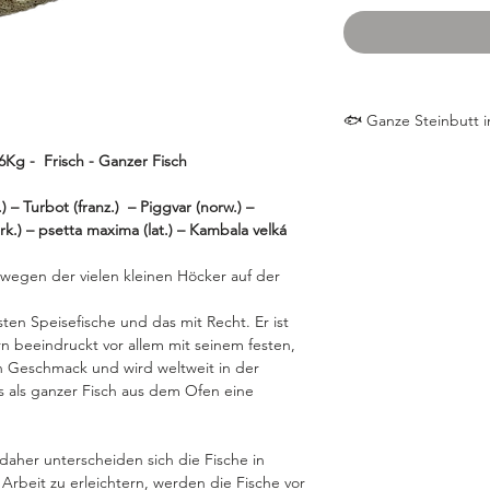
🐟 Ganze Steinbutt i
/6Kg -
Frisch - Ganzer Fisch
🧂 Zutaten (für ca. 6
1 ganzer
Steinbut
.) – Turbot (franz.) – Piggvar (norw.) –
3–4 EL Olivenöl
ürk.) – psetta maxima (lat.) – Kambala velká
1 Bio-Zitrone (in 
4 Zweige frischer
wegen der vielen kleinen Höcker auf der
4 Zweige frischer
4 Knoblauchzehen
lsten Speisefische und das mit Recht. Er ist
Grobes Meersalz &
n beeindruckt vor allem mit seinem festen,
Optional: 100 ml 
n Geschmack und wird weltweit in der
🍋 Für die Beilage (n
 als ganzer Fisch aus dem Ofen eine
Fenchel, Cherryto
👨‍🍳 Zubereitung:
Backofen auf 180 
 daher unterscheiden sich die Fische in
Ober-/Unterhitze)
rbeit zu erleichtern, werden die Fische vor
Steinbutt
abspüle