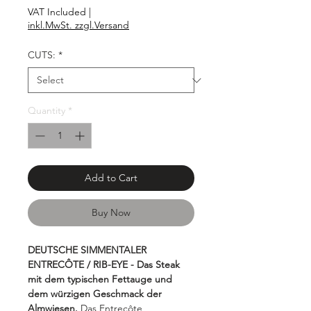
€49.90
VAT Included
|
per
inkl.MwSt. zzgl.Versand
1000
Grams
CUTS:
*
Quantity
*
Add to Cart
Buy Now
DEUTSCHE SIMMENTALER
ENTRECÔTE / RIB-EYE - Das Steak
mit dem typischen Fettauge und
dem würzigen Geschmack der
Almwiesen.
Das Entrecôte