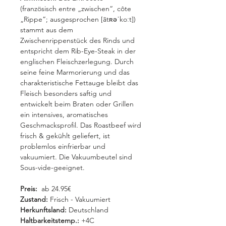
(französisch entre „zwischen“, côte
„Rippe“; ausgesprochen [ãtʀəˈkoːt])
stammt aus dem
Zwischenrippenstück des Rinds und
entspricht dem Rib-Eye-Steak in der
englischen Fleischzerlegung. Durch
seine feine Marmorierung und das
charakteristische Fettauge bleibt das
Fleisch besonders saftig und
entwickelt beim Braten oder Grillen
ein intensives, aromatisches
Geschmacksprofil. Das Roastbeef wird
frisch & gekühlt geliefert, ist
problemlos einfrierbar und
vakuumiert. Die Vakuumbeutel sind
Sous-vide-geeignet.
Preis:
ab 24.95€
Zustand:
Frisch - Vakuumiert
Herkunftsland:
Deutschland
Haltbarkeitstemp.:
+4C