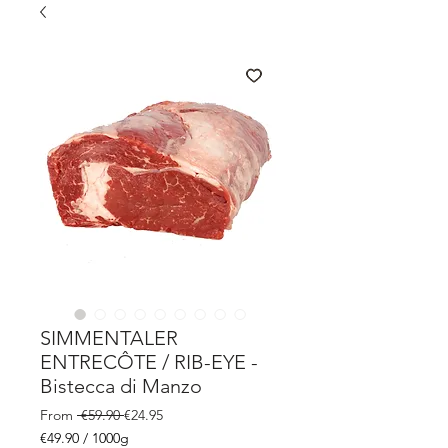
SIMMENTALER
ENTRECÔTE / RIB-EYE -
Bistecca di Manzo
Regular
Sale
From
 €59.90 
€24.95
Price
Price
€49.90
/
1000g