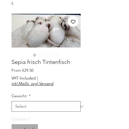
Sepia frisch Tintenfisch
Sale
From
€29.50
Price
VAT Included
|
inkl.MwSt. zzgl.Versand
Gewicht:
*
Quantity
*