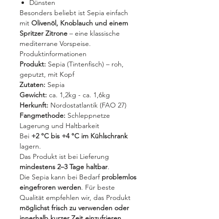
Dünsten
Besonders beliebt ist Sepia einfach
mit
Olivenöl, Knoblauch und einem
Spritzer Zitrone
– eine klassische
mediterrane Vorspeise.
Produktinformationen
Produkt:
Sepia (Tintenfisch) – roh,
geputzt, mit Kopf
Zutaten:
Sepia
Gewicht:
ca. 1,2kg - ca. 1,6kg
Herkunft:
Nordostatlantik (FAO 27)
Fangmethode:
Schleppnetze
Lagerung und Haltbarkeit
Bei
+2 °C bis +4 °C im Kühlschrank
lagern.
Das Produkt ist bei Lieferung
mindestens 2–3 Tage haltbar
.
Die Sepia kann bei Bedarf
problemlos
eingefroren werden
. Für beste
Qualität empfehlen wir, das Produkt
möglichst frisch zu verwenden oder
innerhalb kurzer Zeit einzufrieren
.